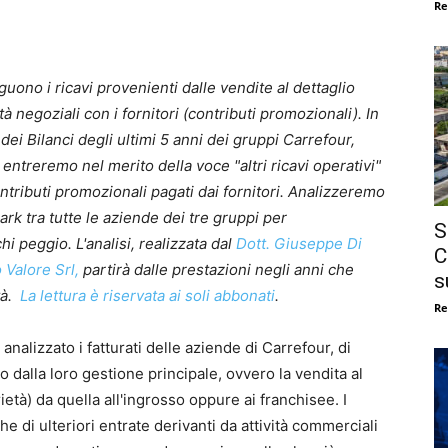
Re
guono i ricavi provenienti dalle vendite al dettaglio
tà negoziali con i fornitori (contributi promozionali). In
dei Bilanci degli ultimi 5 anni dei gruppi Carrefour,
ntreremo nel merito della voce "altri ricavi operativi"
ontributi promozionali pagati dai fornitori. Analizzeremo
rk tra tutte le aziende dei tre gruppi per
S
 peggio. L'analisi, realizzata dal
Dott. Giuseppe Di
C
 Valore Srl,
partirà dalle prestazioni negli anni che
s
tà.
La lettura è riservata ai soli abbonati
.
Re
analizzato i fatturati delle aziende di Carrefour, di
alla loro gestione principale, ovvero la vendita al
ietà) da quella all'ingrosso oppure ai franchisee. I
 di ulteriori entrate derivanti da attività commerciali