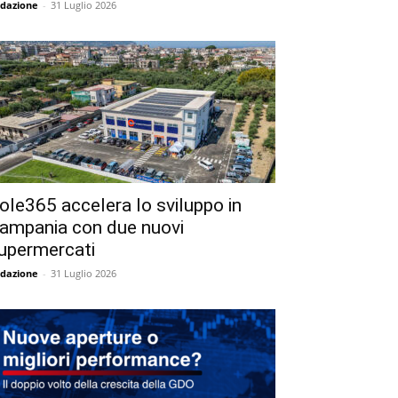
dazione
-
31 Luglio 2026
ole365 accelera lo sviluppo in
ampania con due nuovi
upermercati
dazione
-
31 Luglio 2026