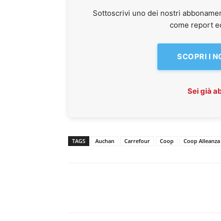
Sottoscrivi uno dei nostri abbonamen
come report ed 
SCOPRI I 
Sei già 
TAGS
Auchan
Carrefour
Coop
Coop Alleanza 