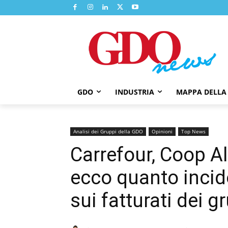
GDO
INDUSTRIA
MAPPA DELLA
Analisi dei Gruppi della GDO
Opinioni
Top News
Carrefour, Coop A
ecco quanto incid
sui fatturati dei g