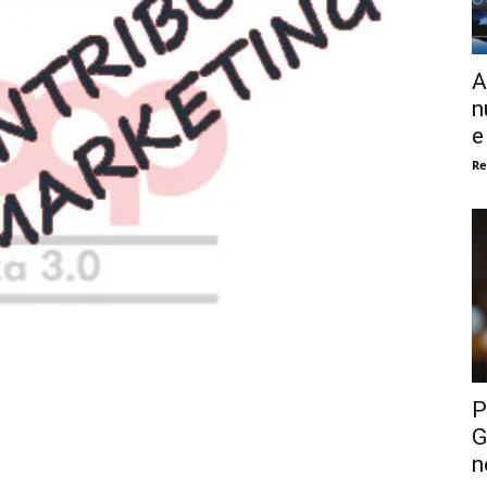
A
n
e
Re
P
G
n