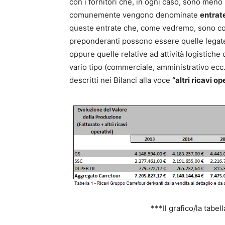
con i fornitori che, in ogni caso, sono men
comunemente vengono denominate
entrate
queste entrate che, come vedremo, sono consis
preponderanti possono essere quelle legate ag
oppure quelle relative ad attività logistiche o
vario tipo (commerciale, amministrativo ecc..
descritti nei Bilanci alla voce
“altri ricavi op
***Il grafico/la tabel