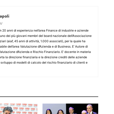
apoli
t/
 20 anni di esperienza nell’area Finance di industrie e aziende
o uno dei più giovani membri del board nazionale dell’Associazione
ziari (aiaf, 45 anni di attività, 1.000 associati), per la quale ha
sabile dell’area Valutazione d’Azienda e di Business. E’ Autore di
alutazione d’Azienda e Rischio Finanziario. E’ docente in materia
orta la direzione finanziaria e la direzione crediti delle aziende
o sviluppo di modelli di calcolo del rischio finanziario di clienti e