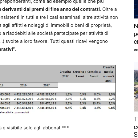
o preponderanti, come ad esempio quelle che più
 derivanti dai premi di fine anno dei contratti
. Oltre a
tenti in tutti e tre i casi esaminati, altre attività non
li affitti e noleggi di immobili o beni di proprietà,
N
p
 a riaddebiti alle società partecipate per attività di
c
.) svolte a loro favore. Tutti questi ricavi vengono
erativi”
.
Re
T
c
la è visibile solo agli abbonati***
S