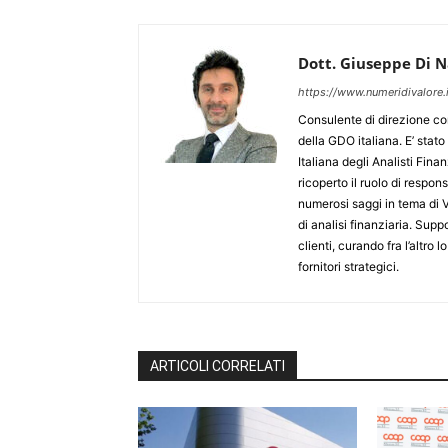
Dott. Giuseppe Di N
https://www.numeridivalore.i
Consulente di direzione con
della GDO italiana. E’ stat
Italiana degli Analisti Finan
ricoperto il ruolo di respon
numerosi saggi in tema di V
di analisi finanziaria. Supp
clienti, curando fra l’altro l
fornitori strategici.
ARTICOLI CORRELATI