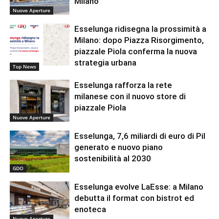
Milano
Nuove Aperture
Esselunga ridisegna la prossimità a
Milano: dopo Piazza Risorgimento,
piazzale Piola conferma la nuova
strategia urbana
Top News
Esselunga rafforza la rete
milanese con il nuovo store di
piazzale Piola
Nuove Aperture
Esselunga, 7,6 miliardi di euro di Pil
generato e nuovo piano
sostenibilità al 2030
GDO
Esselunga evolve LaEsse: a Milano
debutta il format con bistrot ed
enoteca
Nuove Aperture