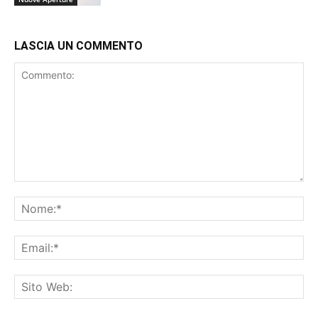
LASCIA UN COMMENTO
Commento:
No
Ema
Sit
We