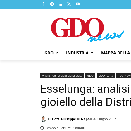
GDO
INDUSTRIA
MAPPA DELLA
Analisi dei Gruppi della GDO
GDO
GDO Italia
Top New
Esselunga: analisi 
gioiello della Dist
Di
Dott. Giuseppe Di Napoli
26 Giugno 2017
Tempo di lettura:
3
minuti