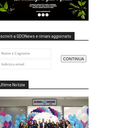
Iscriviti a GDONews e rimani aggiornato
Ultime Notizie