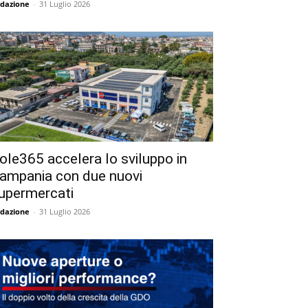
dazione
-
31 Luglio 2026
ole365 accelera lo sviluppo in
ampania con due nuovi
upermercati
dazione
-
31 Luglio 2026