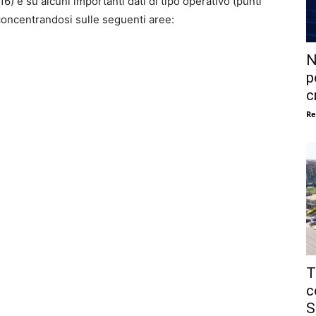
16) e su alcuni importanti dati di tipo operativo (punti
 concentrandosi sulle seguenti aree:
N
p
c
Re
T
c
S