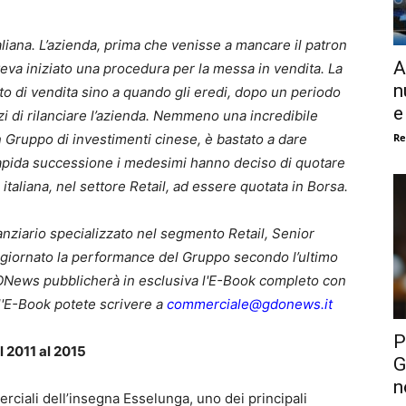
taliana. L’azienda, prima che venisse a mancare il patron
A
eva iniziato una procedura per la messa in vendita. La
n
to di vendita sino a quando gli eredi, dopo un periodo
e
i di rilanciare l’azienda. Nemmeno una incredibile
Re
un Gruppo di investimenti cinese, è bastato a dare
n rapida successione i medesimi hanno deciso di quotare
italiana, nel settore Retail, ad essere quotata in Borsa.
nanziario specializzato nel segmento Retail, Senior
giornato la performance del Gruppo secondo l’ultimo
DONews pubblicherà in esclusiva l'E-Book completo con
 l'E-Book potete scrivere a
commerciale@gdonews.it
P
l 2011 al 2015
G
n
erciali dell’insegna Esselunga, uno dei principali