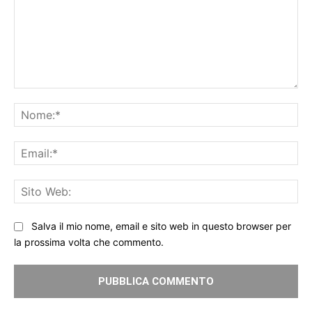
Commento:
No
Ema
Sit
We
Salva il mio nome, email e sito web in questo browser per
la prossima volta che commento.