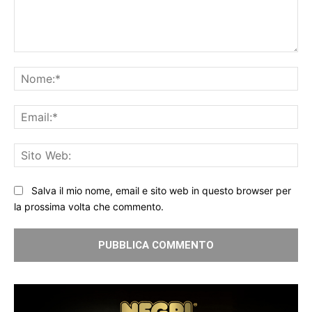
Commento:
No
Ema
Sit
We
Salva il mio nome, email e sito web in questo browser per
la prossima volta che commento.