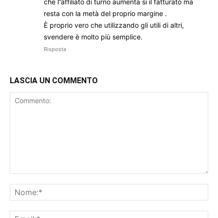
che l”affiliato di turno aumenta si il fatturato ma
resta con la metà del proprio margine .
È proprio vero che utilizzando gli utili di altri,
svendere è molto più semplice.
Risposta
LASCIA UN COMMENTO
Commento:
No
Ema