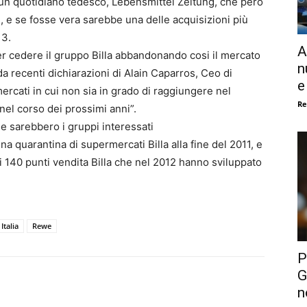
 un quotidiano tedesco, Lebensmittel Zeitung, che però
e, e se fosse vera sarebbe una delle acquisizioni più
13.
A
 cedere il gruppo Billa abbandonando cosi il mercato
n
da recenti dichiarazioni di Alain Caparros, Ceo di
e
ercati in cui non sia in grado di raggiungere nel
Re
nel corso dei prossimi anni”.
he sarebbero i gruppi interessati
na quarantina di supermercati Billa alla fine del 2011, e
 i 140 punti vendita Billa che nel 2012 hanno sviluppato
Italia
Rewe
P
G
n