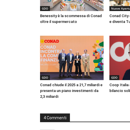
GDO
Nuove Apert
Benessity è la scommessa di Conad
Conad City 
oltre il supermercato
e diventa T
GDO
GDO
Conad chiude il 2025 a 21,7 miliardi e
Coop Italia
presenta un piano investimenti da
bilancio sol
2,3 miliardi
4 Commenti