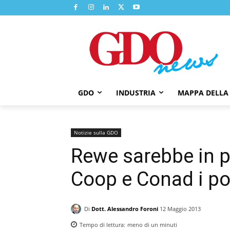
GDO
INDUSTRIA
MAPPA DELLA
Notizie sulla GDO
Rewe sarebbe in pr
Coop e Conad i pos
Di
Dott. Alessandro Foroni
12 Maggio 2013
Tempo di lettura:
meno di un
minuti