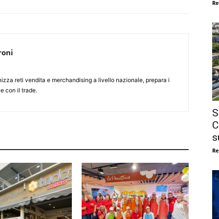
Re
roni
nizza reti vendita e merchandising a livello nazionale, prepara i
e con il trade.
S
C
s
Re