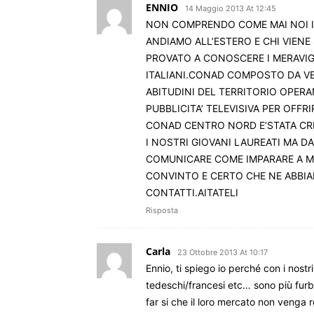
ENNIO
14 Maggio 2013 At 12:45
NON COMPRENDO COME MAI NOI I
ANDIAMO ALL’ESTERO E CHI VIENE
PROVATO A CONOSCERE I MERAVIG
ITALIANI.CONAD COMPOSTO DA VE
ABITUDINI DEL TERRITORIO OPER
PUBBLICITA’ TELEVISIVA PER OFF
CONAD CENTRO NORD E’STATA CR
I NOSTRI GIOVANI LAUREATI MA D
COMUNICARE COME IMPARARE A ME
CONVINTO E CERTO CHE NE ABBI
CONTATTI.AITATELI
Risposta
Carla
23 Ottobre 2013 At 10:17
Ennio, ti spiego io perché con i nostr
tedeschi/francesi etc… sono più furb
far si che il loro mercato non venga r