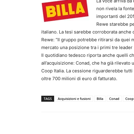
La voce arriva da
non rivela la font
importanti del 20
Rewe starebbe per
italiano. La tesi sarebbe corroborata anche 
Rewe: “Il gruppo potrebbe ritirarsi da quei m
mercato una posizione tra i primi tre leader 
Il quotidiano tedesco riporta anche quelli c
all’acquisizione: Conad, che ha già rilevato u
Coop Italia. La cessione riguarderebbe tutti
oltre 700 milioni di euro di fatturato.
TAGS
Acquisizioni e fusioni
Billa
Conad
Coop 