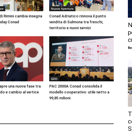
ure
Nuove Aperture
di Rimini cambia insegna
Conad Adriatico rinnova il punto
uday Conad
vendita di Sulmona tra freschi,
N
territorio e nuovi servizi
p
c
Re
GDO
 apre una nuova fase tra
PAC 2000A Conad consolida il
ido e cambio al vertice
modello cooperativo: utile netto a
99,85 milioni
T
c
S