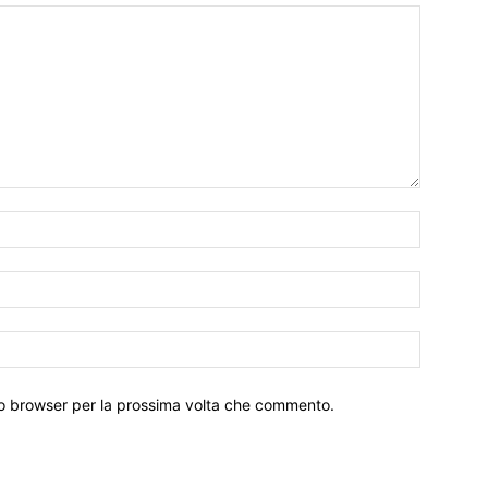
Nome:*
Email:*
Sito
Web:
sto browser per la prossima volta che commento.