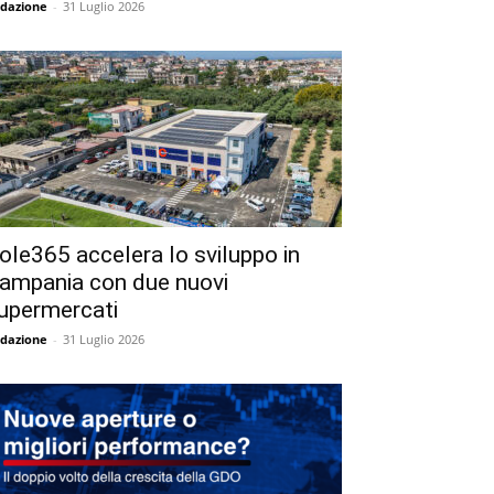
dazione
-
31 Luglio 2026
ole365 accelera lo sviluppo in
ampania con due nuovi
upermercati
dazione
-
31 Luglio 2026