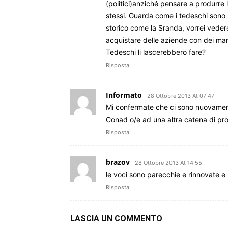
(politici)anziché pensare a produrre
stessi. Guarda come i tedeschi sono ri
storico come la Sranda, vorrei vede
acquistare delle aziende con dei march
Tedeschi li lascerebbero fare?
Risposta
Informato
28 Ottobre 2013 At 07:47
Mi confermate che ci sono nuovamente 
Conad o/e ad una altra catena di pro
Risposta
brazov
28 Ottobre 2013 At 14:55
le voci sono parecchie e rinnovate e 
Risposta
LASCIA UN COMMENTO