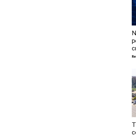
N
p
c
Re
T
c