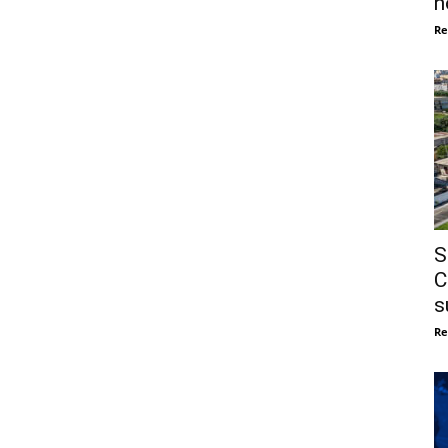
n
Re
S
C
s
Re