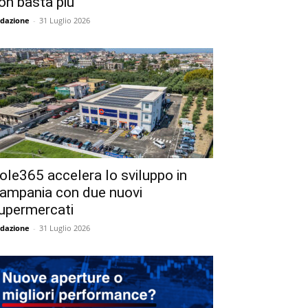
on basta più
dazione
-
31 Luglio 2026
ole365 accelera lo sviluppo in
ampania con due nuovi
upermercati
dazione
-
31 Luglio 2026