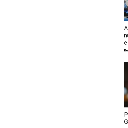
A
n
e
Re
P
G