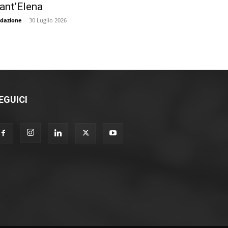
ant’Elena
dazione
-
30 Luglio 2026
EGUICI