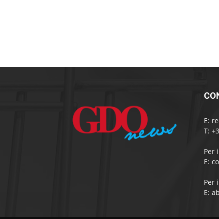
CO
E:
r
T: +
Per 
E:
c
Per 
E:
a