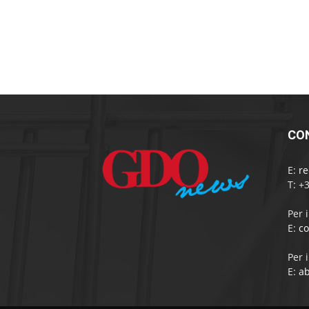
CO
E:
r
T: +
Per 
E:
c
Per 
E:
a