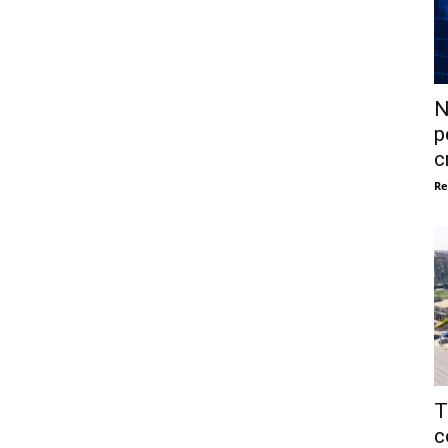
N
p
c
Re
T
c