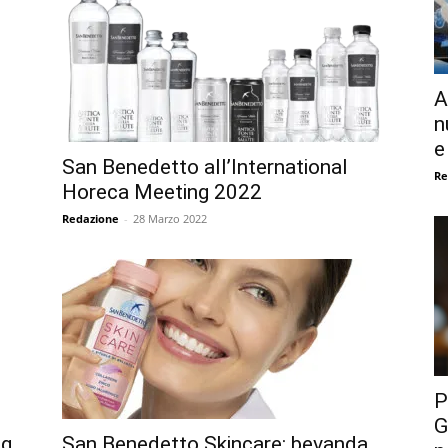
A
n
e
San Benedetto all’International
Re
Horeca Meeting 2022
Redazione
-
28 Marzo 2022
P
G
ng
San Benedetto Skincare: bevanda