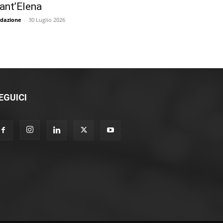
ant’Elena
dazione
-
30 Luglio 2026
EGUICI