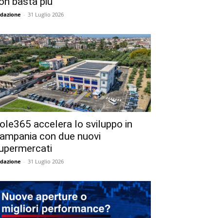
on basta più
dazione
-
31 Luglio 2026
ole365 accelera lo sviluppo in
ampania con due nuovi
upermercati
dazione
-
31 Luglio 2026