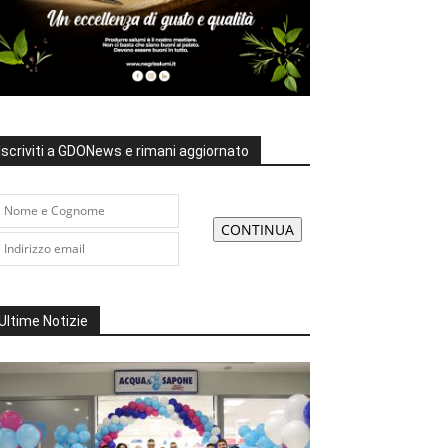
Iscriviti a GDONews e rimani aggiornato
Ultime Notizie