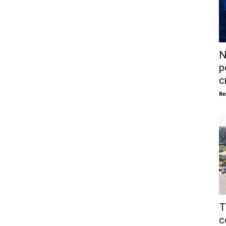
N
p
c
Re
T
c