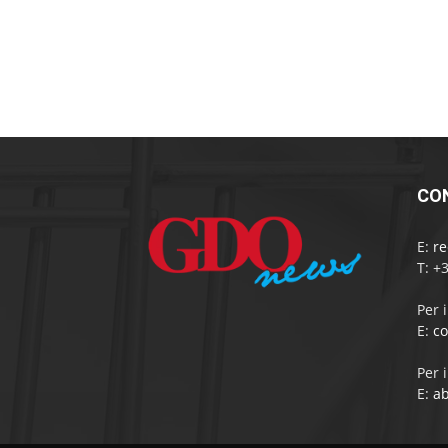
CO
E:
r
T: +
Per 
E:
c
Per 
E:
a