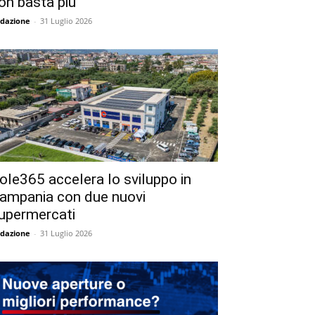
on basta più
dazione
-
31 Luglio 2026
ole365 accelera lo sviluppo in
ampania con due nuovi
upermercati
dazione
-
31 Luglio 2026