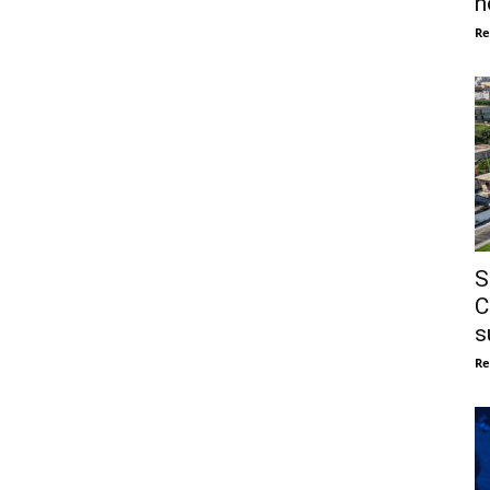
n
Re
S
C
s
Re