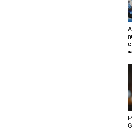
A
n
e
Re
P
G