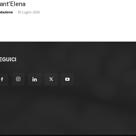
ant’Elena
dazione
-
30 Luglio 2026
EGUICI