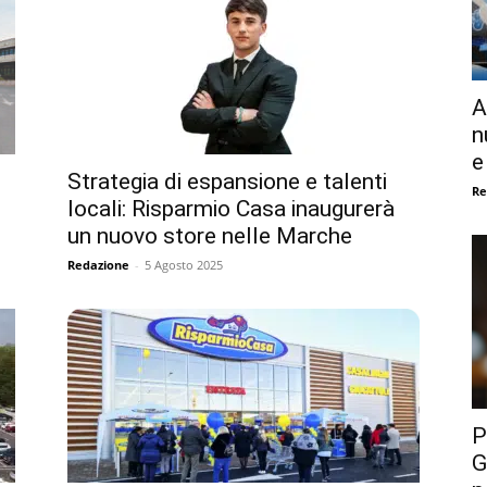
A
n
e
Strategia di espansione e talenti
Re
locali: Risparmio Casa inaugurerà
un nuovo store nelle Marche
Redazione
-
5 Agosto 2025
P
G