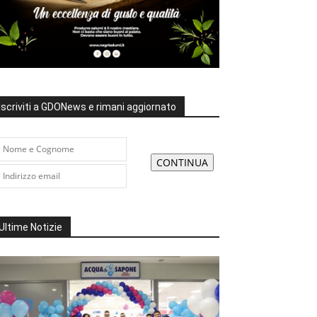
Iscriviti a GDONews e rimani aggiornato
Ultime Notizie