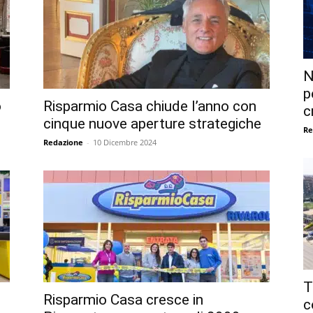
N
p
o
Risparmio Casa chiude l’anno con
c
cinque nuove aperture strategiche
Re
Redazione
-
10 Dicembre 2024
T
Risparmio Casa cresce in
c