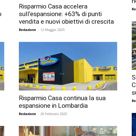
n
Risparmio Casa accelera
Re
o
sull’espansione: +63% di punti
vendita e nuovi obiettivi di crescita
Redazione
-
12 Maggio 2025
S
C
s
Risparmio Casa continua la sua
Re
espansione in Lombardia
Redazione
-
26 Febbraio 2025