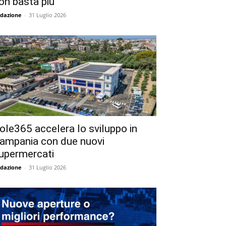
on basta più
dazione
-
31 Luglio 2026
ole365 accelera lo sviluppo in
ampania con due nuovi
upermercati
dazione
-
31 Luglio 2026