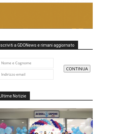
Iscriviti a GDONews e rimani aggiornato
Ultime Notizie