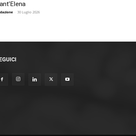
ant’Elena
dazione
-
30 Luglio 2026
EGUICI