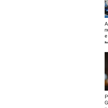
A
n
e
Re
P
G