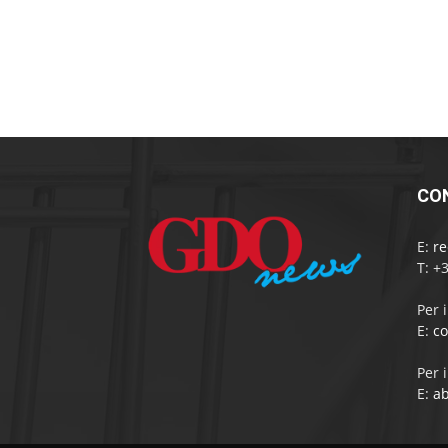
CO
E:
r
T: +
Per 
E:
c
Per 
E:
a