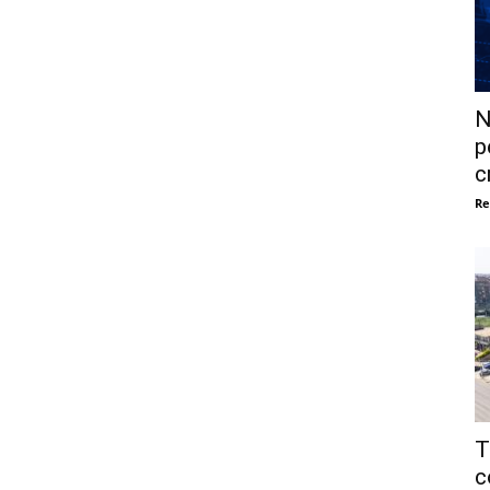
N
p
c
Re
T
c