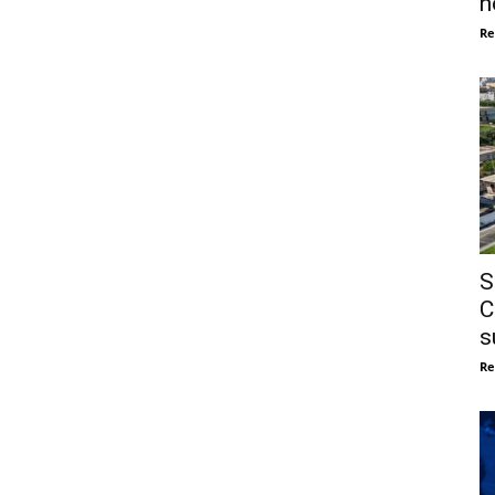
n
Re
S
C
s
Re