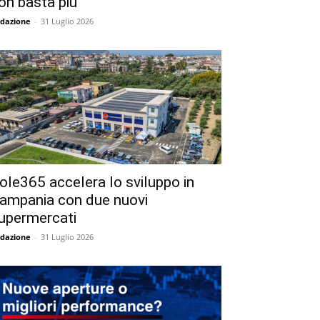
on basta più
dazione
-
31 Luglio 2026
ole365 accelera lo sviluppo in
ampania con due nuovi
upermercati
dazione
-
31 Luglio 2026