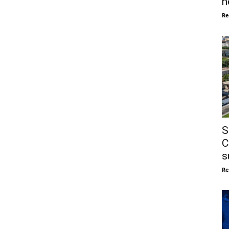
n
Re
S
C
s
Re