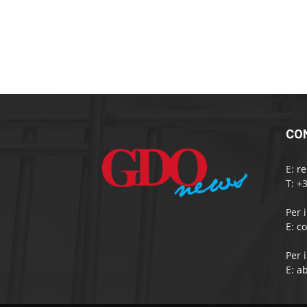
CO
E:
r
T: +
Per 
E:
c
Per 
E:
a