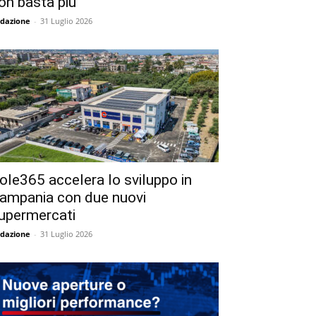
on basta più
dazione
-
31 Luglio 2026
ole365 accelera lo sviluppo in
ampania con due nuovi
upermercati
dazione
-
31 Luglio 2026