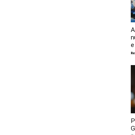
A
n
e
Re
P
G