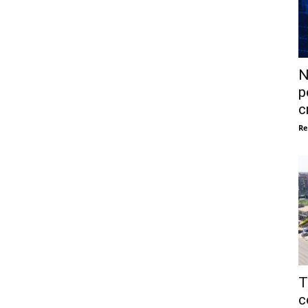
N
p
c
Re
T
c