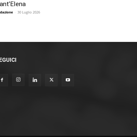
ant’Elena
dazione
-
30 Luglio 2026
EGUICI