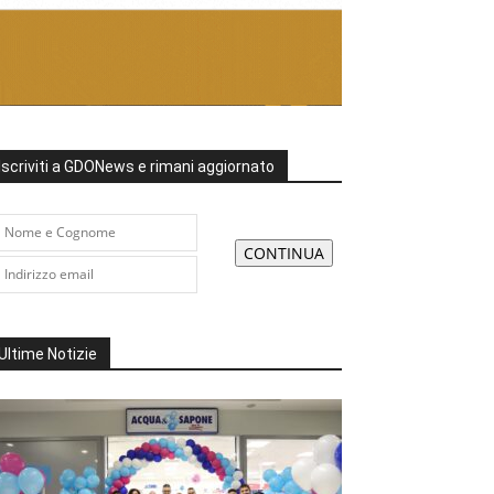
Iscriviti a GDONews e rimani aggiornato
Ultime Notizie