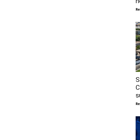
n
Re
S
C
s
Re