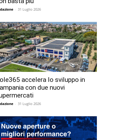
on basta più
dazione
-
31 Luglio 2026
ole365 accelera lo sviluppo in
ampania con due nuovi
upermercati
dazione
-
31 Luglio 2026