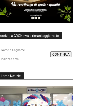
Iscriviti a GDONews e rimani aggiornato
Ultime Notizie