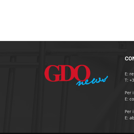
CO
E:
r
T: +
Per 
E:
c
Per 
E:
a