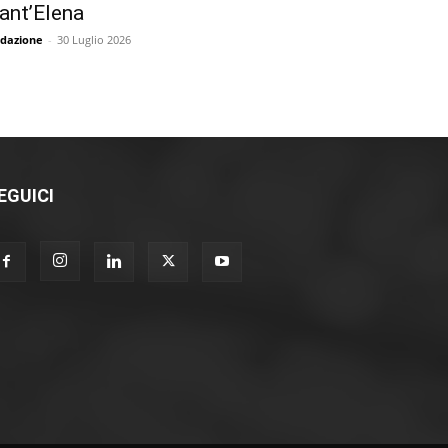
ant’Elena
dazione
-
30 Luglio 2026
EGUICI