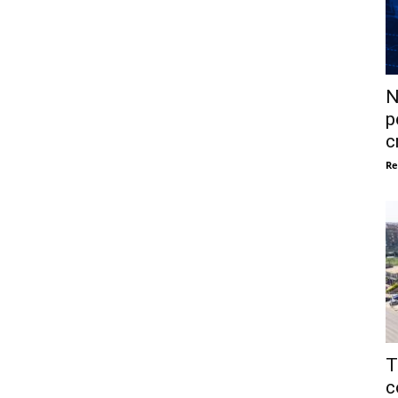
N
p
c
Re
T
c