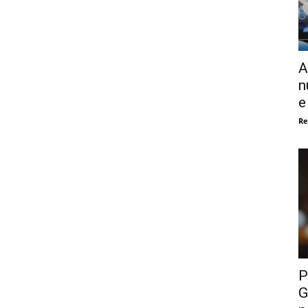
A
n
e
Re
P
G