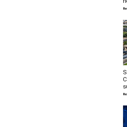
n
Re
S
C
s
Re