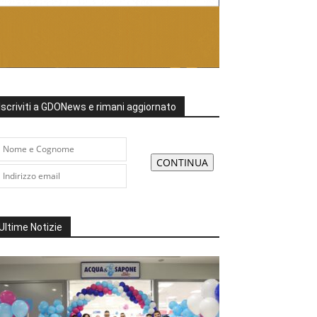
Iscriviti a GDONews e rimani aggiornato
Ultime Notizie