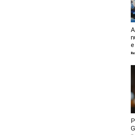
A
n
e
Re
P
G