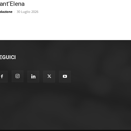
ant’Elena
dazione
-
30 Luglio 2026
EGUICI