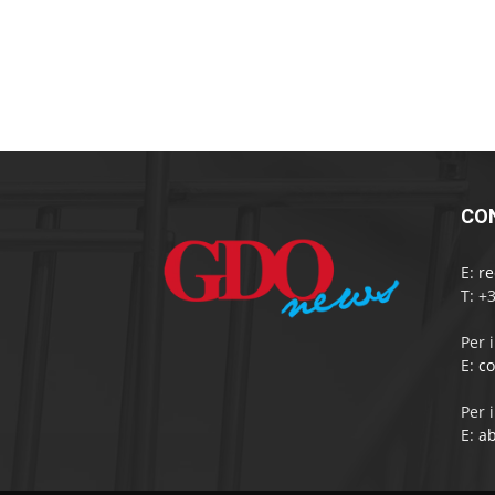
CO
E:
r
T: +
Per 
E:
c
Per 
E:
a