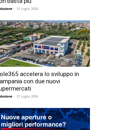
on basta più
dazione
-
31 Luglio 2026
ole365 accelera lo sviluppo in
ampania con due nuovi
upermercati
dazione
-
31 Luglio 2026