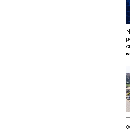
N
p
c
Re
T
c