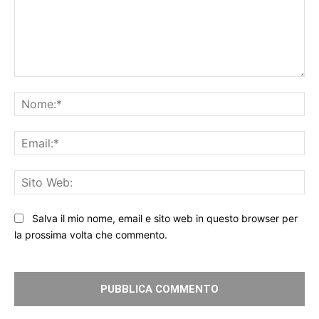
Commento:
No
Ema
Sit
We
Salva il mio nome, email e sito web in questo browser per
la prossima volta che commento.