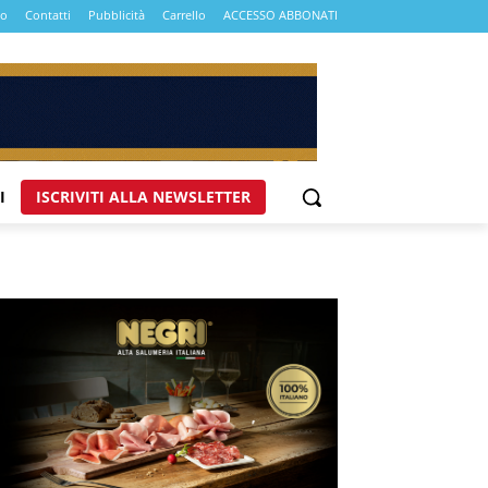
mo
Contatti
Pubblicità
Carrello
ACCESSO ABBONATI
I
ISCRIVITI ALLA NEWSLETTER