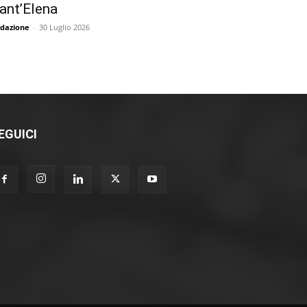
ant’Elena
dazione
-
30 Luglio 2026
EGUICI