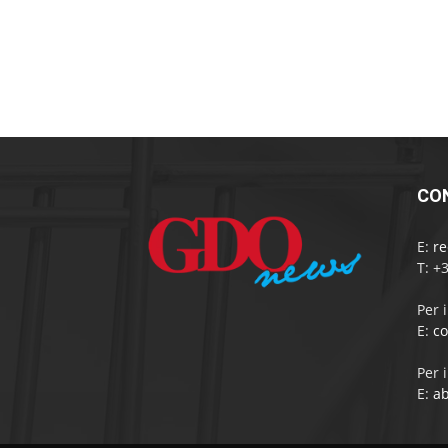
CO
E:
r
T: +
Per 
E:
c
Per 
E:
a