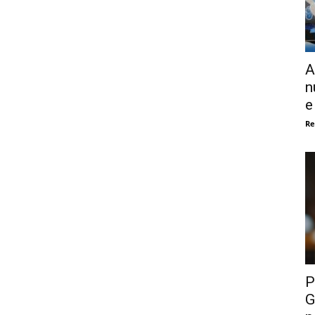
A
n
e
Re
P
G