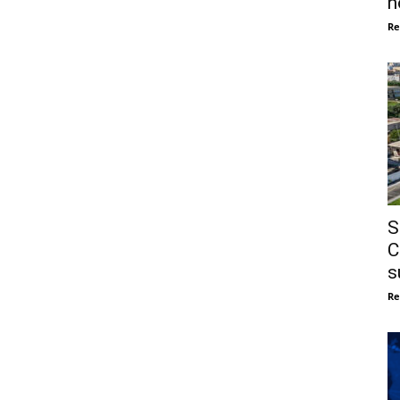
n
Re
S
C
s
Re