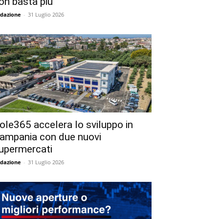
on basta più
dazione
-
31 Luglio 2026
ole365 accelera lo sviluppo in
ampania con due nuovi
upermercati
dazione
-
31 Luglio 2026