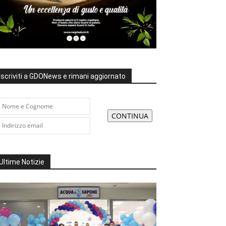
Iscriviti a GDONews e rimani aggiornato
Ultime Notizie