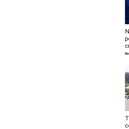
N
p
c
Re
T
c