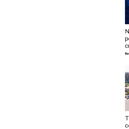
N
p
c
Re
T
c