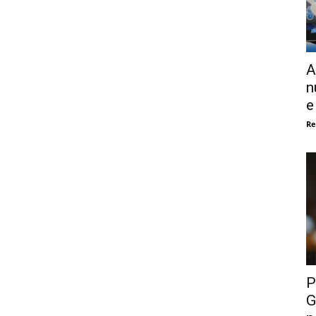
A
n
e
Re
P
G