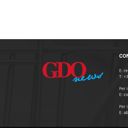
CO
E:
r
T: +
Per 
E:
c
Per 
E:
a