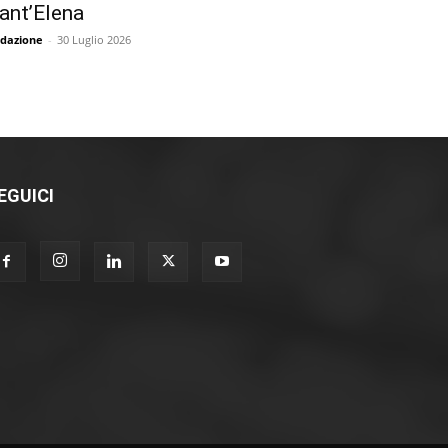
ant’Elena
dazione
-
30 Luglio 2026
EGUICI