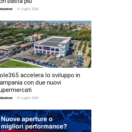
on basta più
dazione
-
31 Luglio 2026
ole365 accelera lo sviluppo in
ampania con due nuovi
upermercati
dazione
-
31 Luglio 2026