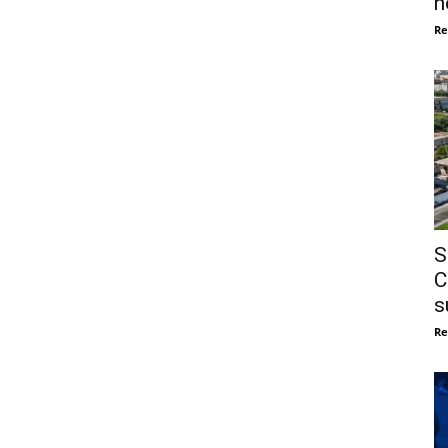
n
Re
S
C
s
Re