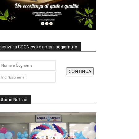
Iscriviti a GDONews e rimani aggiornato
Ultime Notizie