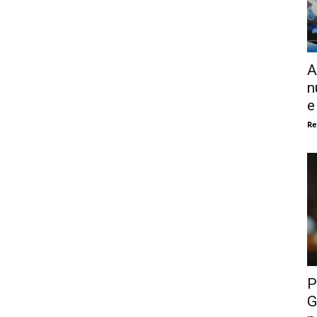
A
n
e
Re
P
G