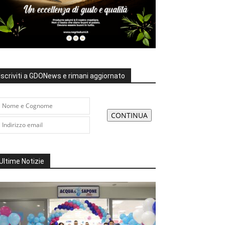
Iscriviti a GDONews e rimani aggiornato
Ultime Notizie