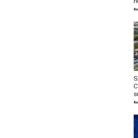
n
Re
S
C
s
Re