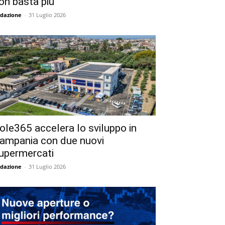
on basta più
dazione
-
31 Luglio 2026
ole365 accelera lo sviluppo in
ampania con due nuovi
upermercati
dazione
-
31 Luglio 2026