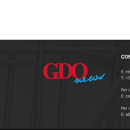
CO
E:
r
T: +
Per 
E:
c
Per 
E:
a