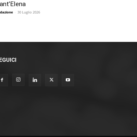
ant’Elena
dazione
-
30 Luglio 2026
EGUICI