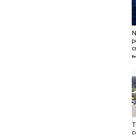
N
p
c
Re
T
c