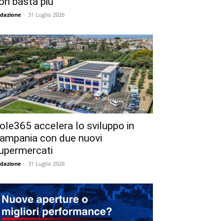
on basta più
dazione
-
31 Luglio 2026
ole365 accelera lo sviluppo in
ampania con due nuovi
upermercati
dazione
-
31 Luglio 2026