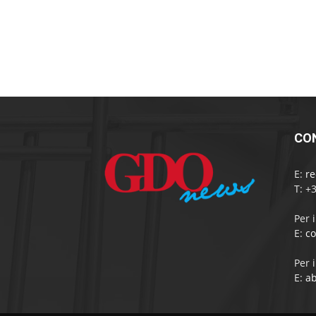
CO
E:
r
T: +
Per 
E:
c
Per 
E:
a