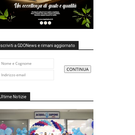
Iscriviti a GDONews e rimani aggiornato
Ultime Notizie