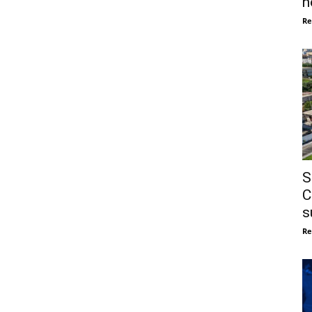
n
Re
S
C
s
Re