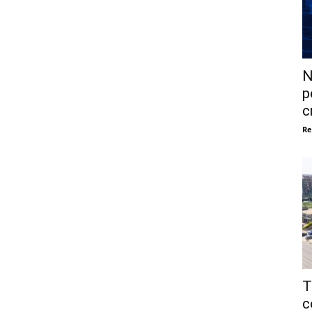
N
p
c
Re
T
c