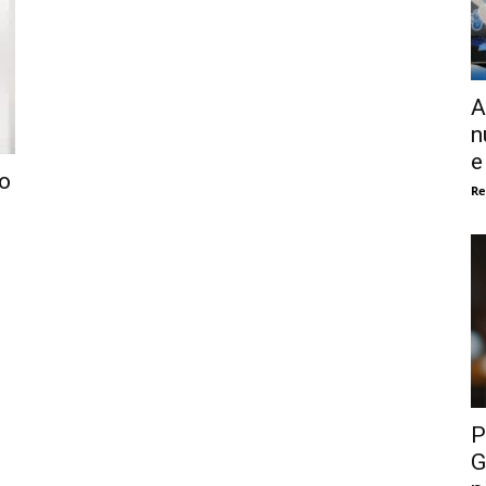
A
n
e
to
Re
P
G