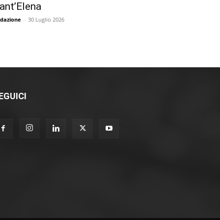
ant’Elena
dazione
-
30 Luglio 2026
EGUICI