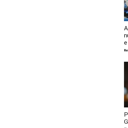
A
n
e
Re
P
G