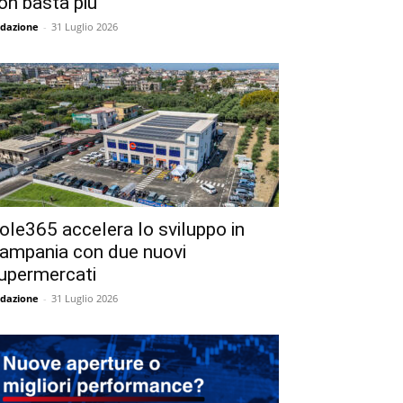
on basta più
dazione
-
31 Luglio 2026
ole365 accelera lo sviluppo in
ampania con due nuovi
upermercati
dazione
-
31 Luglio 2026