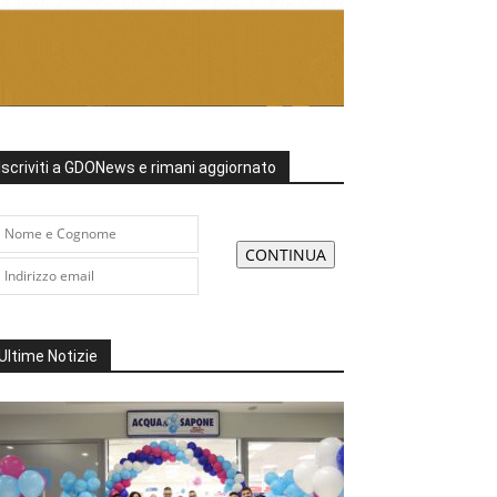
Iscriviti a GDONews e rimani aggiornato
Ultime Notizie