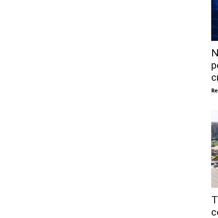
N
p
c
Re
T
c