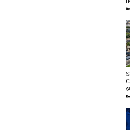
n
Re
S
C
s
Re