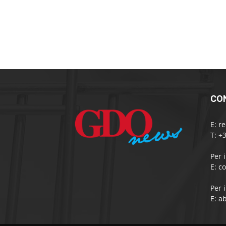
CO
E:
r
T: +
Per 
E:
c
Per 
E:
a