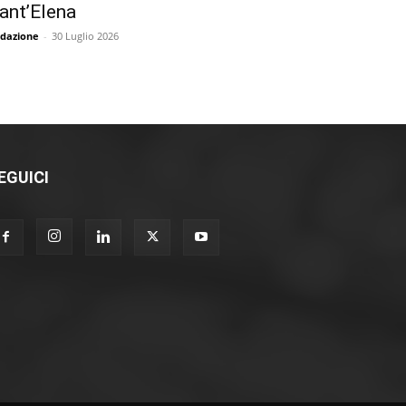
ant’Elena
dazione
-
30 Luglio 2026
EGUICI