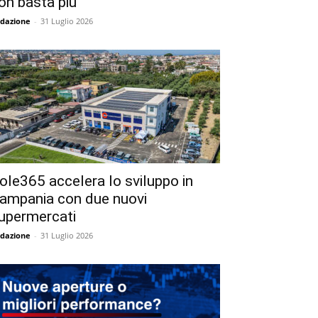
on basta più
dazione
-
31 Luglio 2026
ole365 accelera lo sviluppo in
ampania con due nuovi
upermercati
dazione
-
31 Luglio 2026