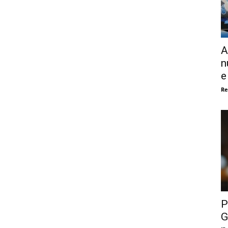
A
n
e
Re
P
G