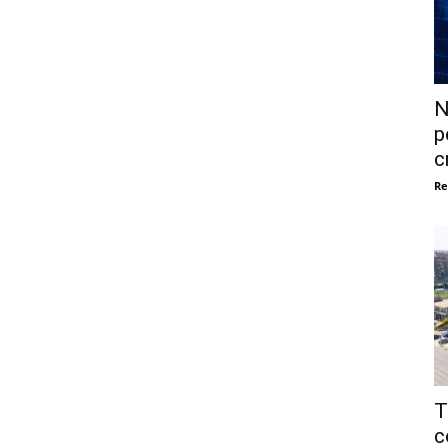
N
p
c
Re
T
c