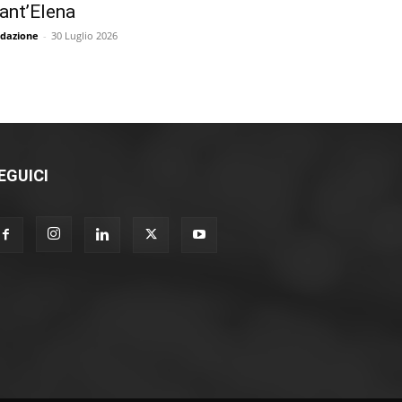
ant’Elena
dazione
-
30 Luglio 2026
EGUICI