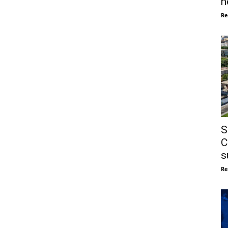
n
Re
S
C
s
Re