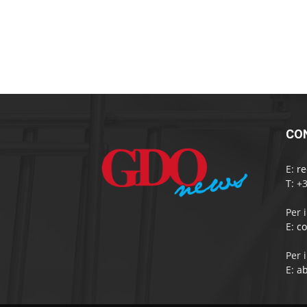
CO
E:
r
T: +
Per 
E:
c
Per 
E:
a