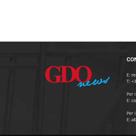
CO
E:
r
T: +
Per 
E:
c
Per 
E:
a