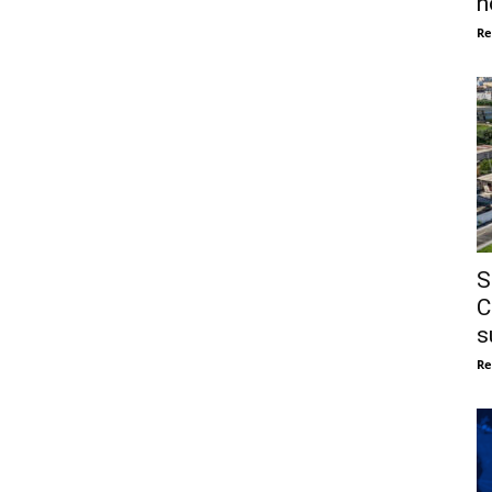
n
Re
S
C
s
Re