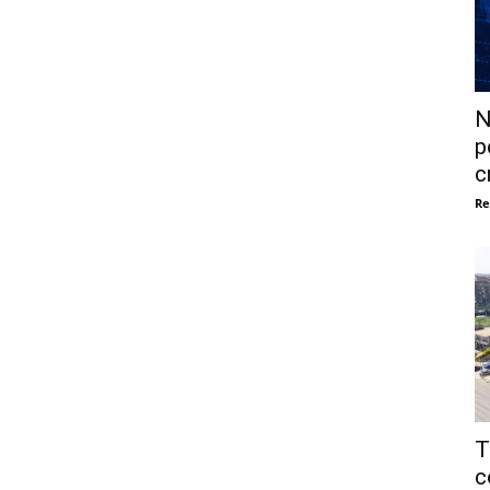
N
p
c
Re
T
c