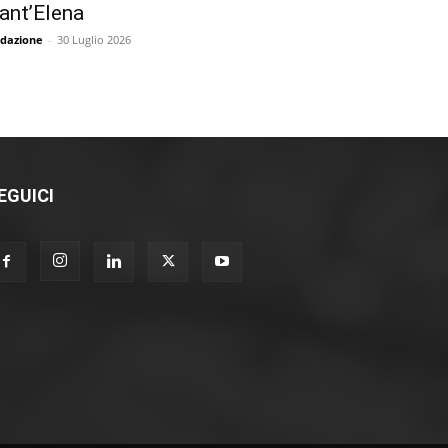
ant’Elena
dazione
-
30 Luglio 2026
EGUICI