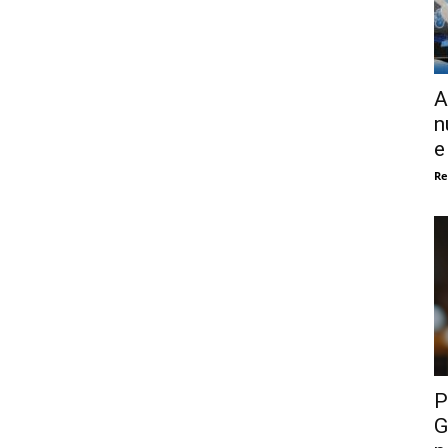
A
n
e
Re
P
G