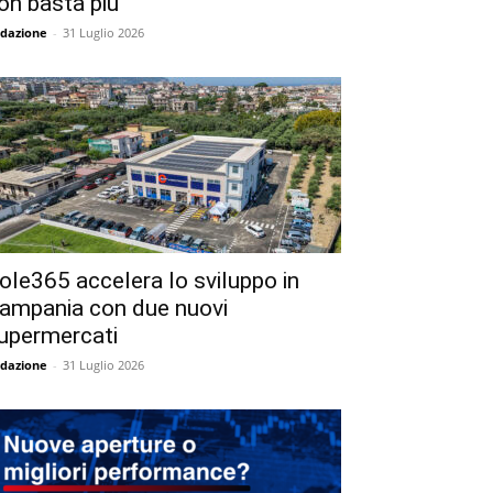
on basta più
dazione
-
31 Luglio 2026
ole365 accelera lo sviluppo in
ampania con due nuovi
upermercati
dazione
-
31 Luglio 2026