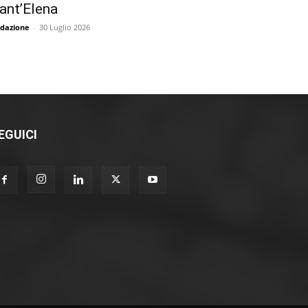
ant’Elena
dazione
-
30 Luglio 2026
EGUICI