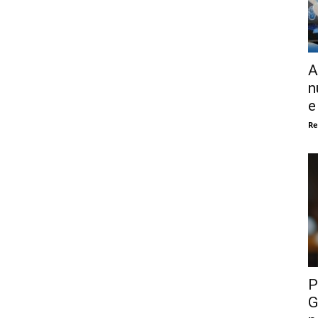
A
n
e
Re
P
G