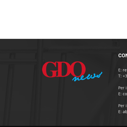
CO
E:
r
T: +
Per 
E:
c
Per 
E:
a