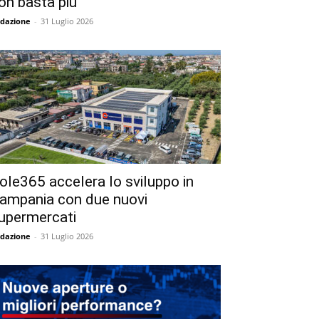
on basta più
dazione
-
31 Luglio 2026
ole365 accelera lo sviluppo in
ampania con due nuovi
upermercati
dazione
-
31 Luglio 2026