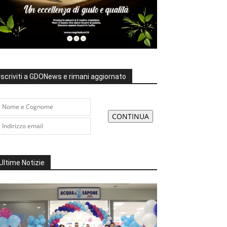
Iscriviti a GDONews e rimani aggiornato
Ultime Notizie