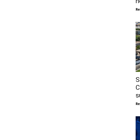
n
Re
S
C
s
Re