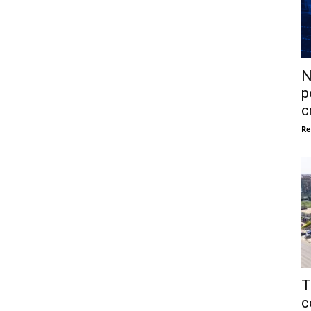
N
p
c
Re
T
c