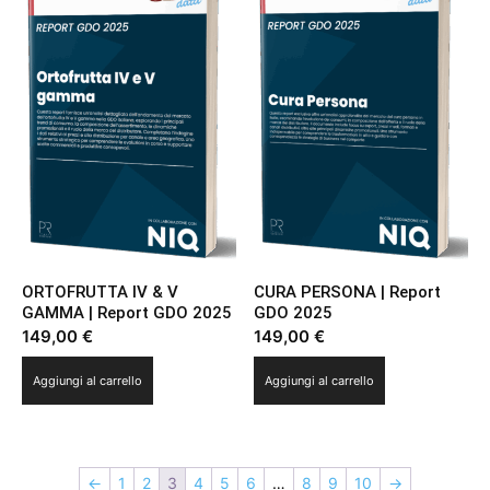
ORTOFRUTTA IV & V
CURA PERSONA | Report
GAMMA | Report GDO 2025
GDO 2025
149,00
€
149,00
€
Aggiungi al carrello
Aggiungi al carrello
←
1
2
3
4
5
6
…
8
9
10
→