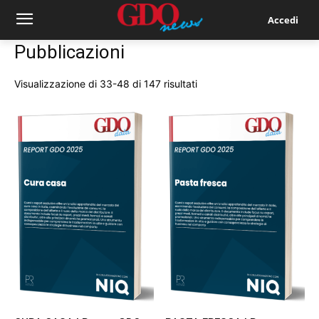
Accedi
Pubblicazioni
Ordina
Visualizzazione di 33-48 di 147 risultati
in
base
al
più
recente