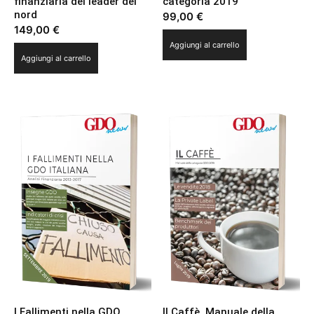
finanziaria dei leader del
categoria 2019
nord
99,00
€
149,00
€
Aggiungi al carrello
Aggiungi al carrello
I Fallimenti nella GDO
Il Caffè. Manuale della