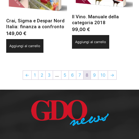
Il Vino. Manuale della
Crai, Sigma e Despar Nord
categoria 2018
Italia: finanza a confronto
99,00
€
149,00
€
Aggiungi al carrello
Aggiungi al carrello
←
1
2
3
…
5
6
7
8
9
10
→