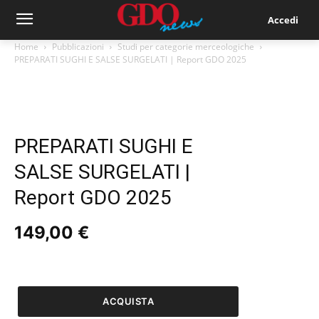
Accedi
Home
Pubblicazioni
Studi per categorie merceologiche
PREPARATI SUGHI E SALSE SURGELATI | Report GDO 2025
PREPARATI SUGHI E
SALSE SURGELATI |
Report GDO 2025
149,00
€
PREPARATI
SUGHI
E
ACQUISTA
SALSE