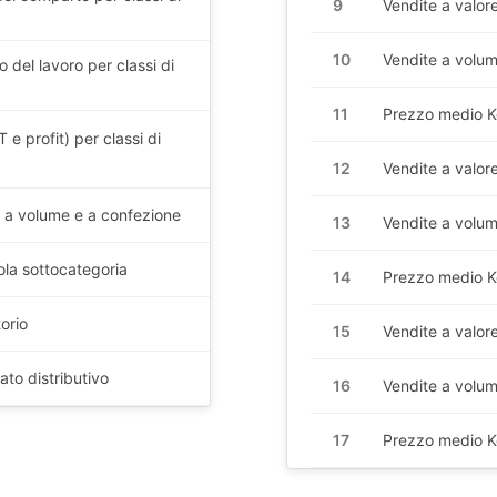
9
Vendite a valor
10
Vendite a volum
o del lavoro per classi di
11
Prezzo medio
K
 e profit) per classi di
12
Vendite a valor
, a volume e a confezione
13
Vendite a volum
ola sottocategoria
14
Prezzo medio
K
orio
15
Vendite a valor
to distributivo
16
Vendite a volum
17
Prezzo medio
K