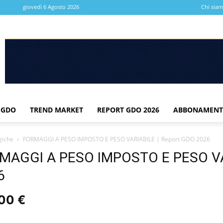
giovedì 6 Agosto 2026
Chi sia
 GDO
TREND MARKET
REPORT GDO 2026
ABBONAMENT
giche
FORMAGGI A PESO IMPOSTO E PESO VARIABILE | Report GDO 2026
MAGGI A PESO IMPOSTO E PESO VAR
6
,00
€