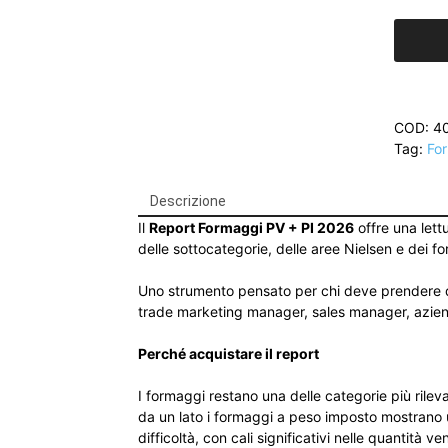
FORMA
A
PESO
IMPOS
E
PESO
COD:
4
VARIABI
Tag:
Fo
|
Report
GDO
Descrizione
2026
Il
Report Formaggi PV + PI 2026
offre una lett
quantità
delle sottocategorie, delle aree Nielsen e dei fo
Uno strumento pensato per chi deve prendere dec
trade marketing manager, sales manager, aziende
Perché acquistare il report
I formaggi restano una delle categorie più rilev
da un lato i formaggi a peso imposto mostrano u
difficoltà, con cali significativi nelle quanti