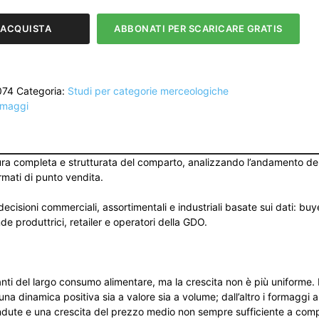
GGI
ACQUISTA
ABBONATI PER SCARICARE GRATIS
TO
074
Categoria:
Studi per categorie merceologiche
LE
rmaggi
ura completa e strutturata del comparto, analizzando l’andamento dell
rmati di punto vendita.
isioni commerciali, assortimentali e industriali basate sui dati: buy
 produttrici, retailer e operatori della GDO.
anti del largo consumo alimentare, ma la crescita non è più uniforme. 
na dinamica positiva sia a valore sia a volume; dall’altro i formaggi 
tà vendute e una crescita del prezzo medio non sempre sufficiente a c