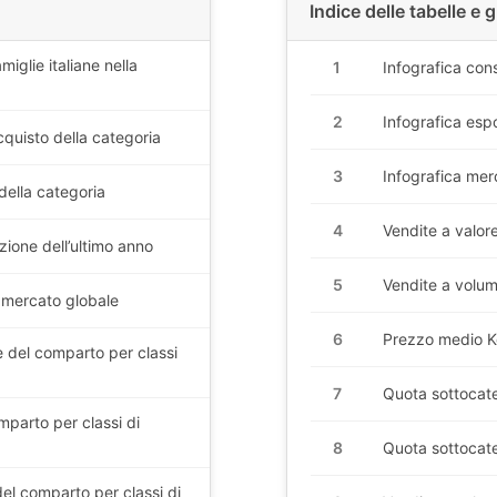
Indice delle tabelle e g
iglie italiane nella
1
Infografica cons
2
Infografica esp
acquisto della categoria
3
Infografica mer
 della categoria
4
Vendite a valore
zione dell’ultimo anno
5
Vendite a volume
l mercato globale
6
Prezzo medio Kg
 del comparto per classi
7
Quota sottocate
mparto per classi di
8
Quota sottocate
el comparto per classi di