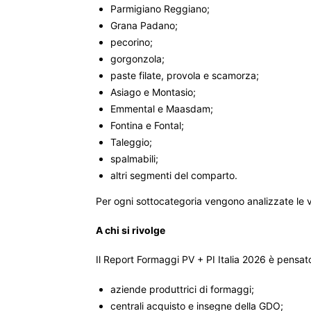
Parmigiano Reggiano;
Grana Padano;
pecorino;
gorgonzola;
paste filate, provola e scamorza;
Asiago e Montasio;
Emmental e Maasdam;
Fontina e Fontal;
Taleggio;
spalmabili;
altri segmenti del comparto.
Per ogni sottocategoria vengono analizzate le ve
A chi si rivolge
Il Report Formaggi PV + PI Italia 2026 è pensat
aziende produttrici di formaggi;
centrali acquisto e insegne della GDO;