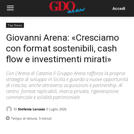
Accedi
Top News
Giovanni Arena: «Cresciamo
con format sostenibili, cash
flow e investimenti mirati»
Con L’Arena di Catania il Gruppo Arena rafforza la propria
strategia di sviluppo in Sicilia e guarda a nuove opportunità
di crescita, anche attraverso acquisizioni e partnership. Al
centro: format replicabili, marca privata, rigenerazione
commerciale e solidità patrimoniale.
Di
Stefania Lorusso
3 Luglio 2026
Tempo di lettura:
5
minuti