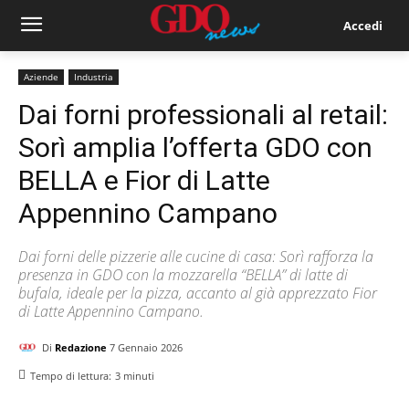
Accedi
Aziende
Industria
Dai forni professionali al retail:
Sorì amplia l’offerta GDO con
BELLA e Fior di Latte
Appennino Campano
Dai forni delle pizzerie alle cucine di casa: Sorì rafforza la
presenza in GDO con la mozzarella “BELLA” di latte di
bufala, ideale per la pizza, accanto al già apprezzato Fior
di Latte Appennino Campano.
Di
Redazione
7 Gennaio 2026
Tempo di lettura:
3
minuti