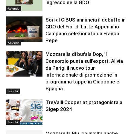
ingresso nella GDO
Aziende
Sorì al CIBUS annuncia il debutto in
GDO del Fior di Latte Appennino
Campano selezionato da Franco
Pepe
Aziende
Mozzarella di bufala Dop, il
Consorzio punta sull’export. Al via
da Parigi il nuovo tour
internazionale di promozione in
programma tappe in Giappone e
Spagna
Freschi
TreValli Cooperlat protagonista a
Sigep 2024
Freschi
Mozzarella Blu, coinvolta anche