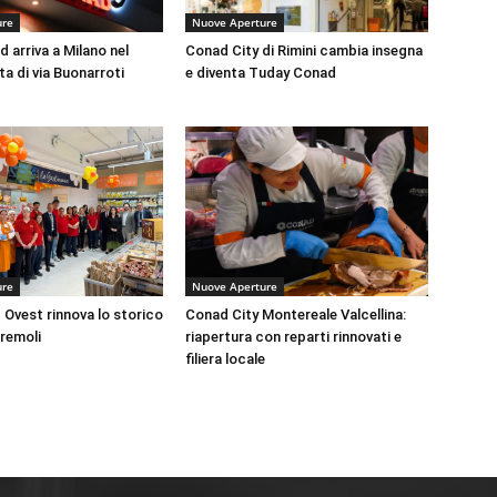
ure
Nuove Aperture
 arriva a Milano nel
Conad City di Rimini cambia insegna
a di via Buonarroti
e diventa Tuday Conad
ure
Nuove Aperture
Ovest rinnova lo storico
Conad City Montereale Valcellina:
tremoli
riapertura con reparti rinnovati e
filiera locale