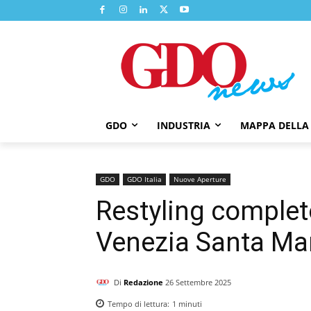
GDO
INDUSTRIA
MAPPA DELLA
GDO
GDO Italia
Nuove Aperture
Restyling completo
Venezia Santa Ma
Di
Redazione
26 Settembre 2025
Tempo di lettura:
1
minuti