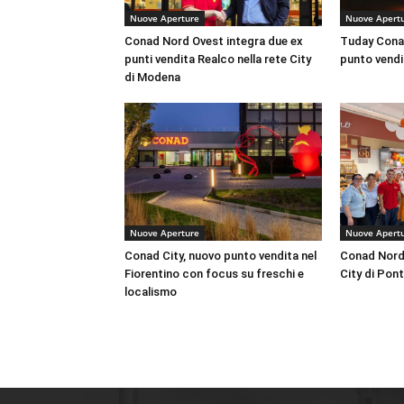
Nuove Aperture
Nuove Apert
Conad Nord Ovest integra due ex
Tuday Conad
punti vendita Realco nella rete City
punto vendit
di Modena
Nuove Aperture
Nuove Apert
Conad City, nuovo punto vendita nel
Conad Nord 
Fiorentino con focus su freschi e
City di Pon
localismo