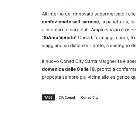
All’interno del rinnovato supermercato i cli
confezionate self-service
, la panetteria, l
alimentare e surgelati. Ampio spazio è rise
“
SìAmo Veneto
” Conad: formaggi, carne, fru
viaggiano su distanze ridotte, a sostegno deg
Il nuovo Conad City Santa Margherita è ape
domenica dalle 9 alle 19
, pronto a conferma
proposta sempre più vicina alle esigenze quo
TAGS
CIA Conad
Conad City