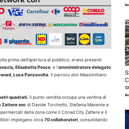
Re
olta prima dell’apertura al pubblico, erano presenti
enezia, Elisabetta Pesce
, e l’
amministratore delegato
S
 Conad, Luca Panzavolta
. Il parroco don Massimiliano
C
s
Re
etri quadrati
, il punto vendita occupa una ventina di
 Zattere snc
di Davide Turchetto, Stefania Manente e
upermercati della zona come il Conad City Zattere e il
nditori impiegano circa
70 collaboratori
, consolidando