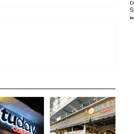
c
S
Re