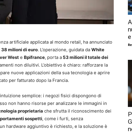
A
n
e
genza artificiale applicata al mondo retail, ha annunciato
Re
a
38 milioni di euro
. L’operazione, guidata da
White
iver West
e
Bpifrance
, porta a
53 milioni il totale dei
enti non diluitivi. L’obiettivo è chiaro: rafforzare la
ppare nuove applicazioni della sua tecnologia e aprire
cato per fatturato dopo la Francia.
ntuizione semplice: i negozi fisici dispongono di
sso non hanno risorse per analizzare le immagini in
cnologia proprietaria
che sfrutta il riconoscimento dei
P
ortamenti sospetti
, come i furti, senza
G
un hardware aggiuntivo è richiesto, e la soluzione è
n