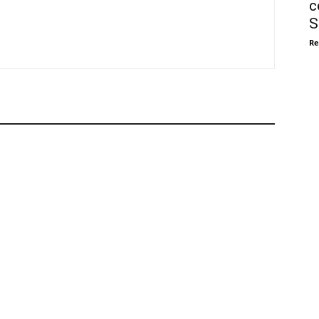
c
S
Re