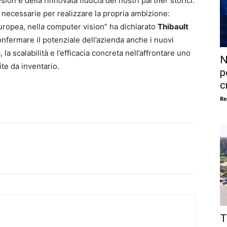
sion e della rinnovata fiducia dei nostri partner storici.
 necessarie per realizzare la propria ambizione:
uropea, nella computer vision” ha dichiarato
Thibault
onfermare il potenziale dell’azienda anche i nuovi
, la scalabilità e l’efficacia concreta nell’affrontare uno
N
ite da inventario.
p
c
Re
T