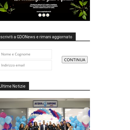
Iscriviti a GDONews e rimani aggiornato
Ultime Notizie