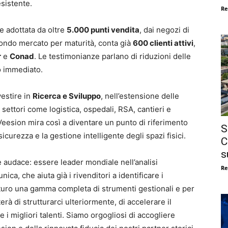
sistente.
Re
e adottata da oltre
5.000 punti vendita
, dai negozi di
secondo mercato per maturità, conta già
600 clienti attivi
,
r
e
Conad
. Le testimonianze parlano di riduzioni delle
o immediato.
vestire in
Ricerca e Sviluppo
, nell’estensione delle
 settori come logistica, ospedali, RSA, cantieri e
Veesion mira così a diventare un punto di riferimento
S
sicurezza e la gestione intelligente degli spazi fisici.
C
s
audace: essere leader mondiale nell’analisi
Re
ica, che aiuta già i rivenditori a identificare i
futuro una gamma completa di strumenti gestionali e per
à di strutturarci ulteriormente, di accelerare il
i migliori talenti. Siamo orgogliosi di accogliere