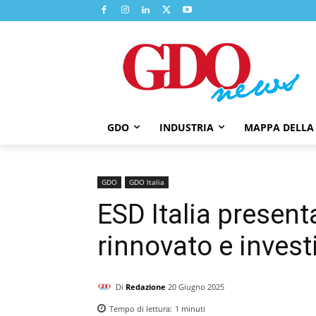
GDO
INDUSTRIA
MAPPA DELLA
GDO
GDO Italia
ESD Italia present
rinnovato e invest
Di
Redazione
20 Giugno 2025
Tempo di lettura:
1
minuti