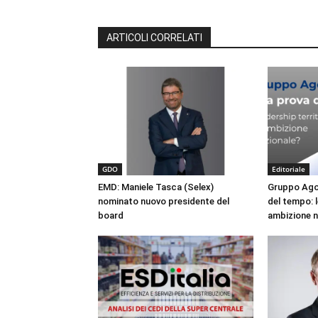
ARTICOLI CORRELATI
GDO
Editoriale
EMD: Maniele Tasca (Selex)
Gruppo Agor
nominato nuovo presidente del
del tempo: l
board
ambizione n