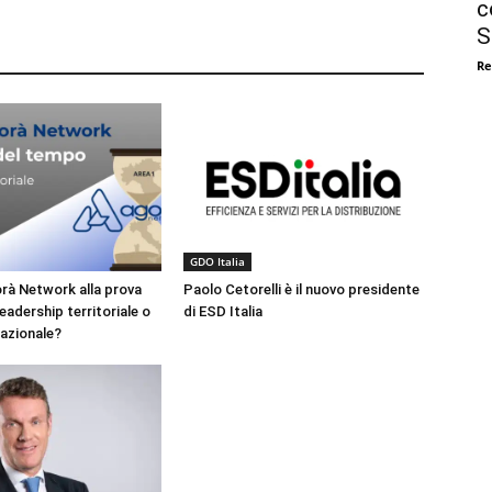
c
S
Re
GDO Italia
à Network alla prova
Paolo Cetorelli è il nuovo presidente
eadership territoriale o
di ESD Italia
azionale?