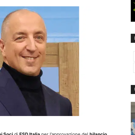
i Soci
di
ESD Italia
per l’approvazione del
bilancio