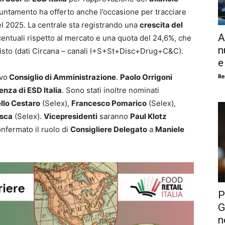
ppuntamento ha offerto anche l’occasione per tracciare
el 2025. La centrale sta registrando una
crescita del
A
rcentuali rispetto al mercato e una quota del 24,6%, che
n
quisto (dati Circana – canali I+S+St+Disc+Drug+C&C).
e
Re
ovo
Consiglio di Amministrazione
.
Paolo Orrigoni
enza di ESD Italia
. Sono stati inoltre nominati
llo Cestaro
(Selex),
Francesco Pomarico
(Selex),
asca
(Selex).
Vicepresidenti
saranno
Paul Klotz
onfermato il ruolo di
Consigliere Delegato
a
Maniele
P
G
n