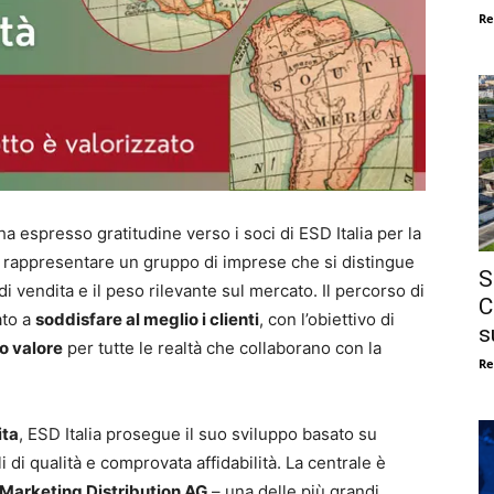
Re
a espresso gratitudine verso i soci di ESD Italia per la
 di rappresentare un gruppo di imprese che si distingue
S
e di vendita e il peso rilevante sul mercato. Il percorso di
C
ato a
soddisfare al meglio i clienti
, con l’obiettivo di
s
o valore
per tutte le realtà che collaborano con la
Re
ita
, ESD Italia prosegue il suo sviluppo basato su
 di qualità e comprovata affidabilità. La centrale è
Marketing Distribution AG
– una delle più grandi