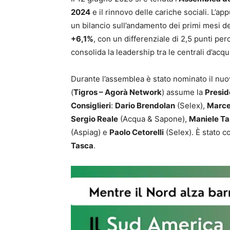
2024
e il rinnovo delle cariche sociali. L’a
un bilancio sull’andamento dei primi mesi d
+6,1%
, con un differenziale di 2,5 punti pe
consolida la leadership tra le centrali d’ac
Durante l’assemblea è stato nominato il nu
(
Tigros – Agorà Network
) assume la
Presid
Consiglieri
:
Dario Brendolan
(Selex),
Marce
Sergio Reale
(Acqua & Sapone),
Maniele T
(Aspiag) e
Paolo Cetorelli
(Selex). È stato c
Tasca
.