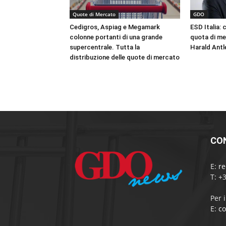
Quote di Mercato
GDO
Cedigros, Aspiag e Megamark
ESD Italia: 
colonne portanti di una grande
quota di me
supercentrale. Tutta la
Harald Antle
distribuzione delle quote di mercato
CO
E:
r
T: +
Per 
E:
c