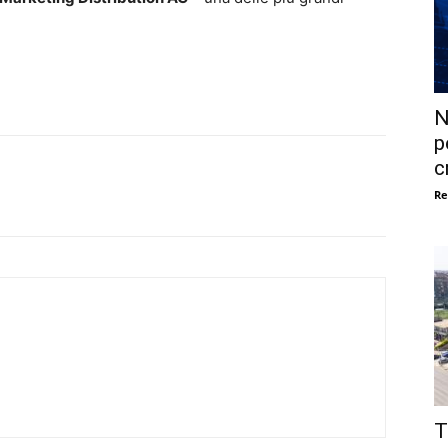
N
p
c
Re
T