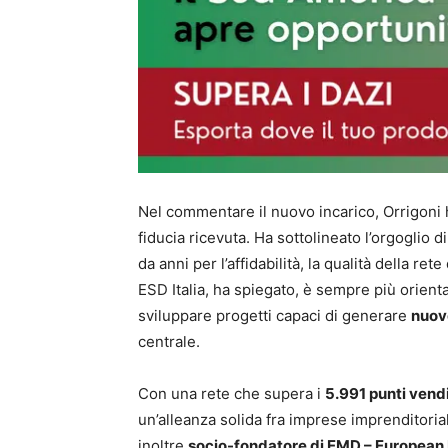
Nel commentare il nuovo incarico, Orrigoni h
fiducia ricevuta. Ha sottolineato l’orgoglio
da anni per l’affidabilità, la qualità della ret
ESD Italia, ha spiegato, è sempre più orient
sviluppare progetti capaci di generare
nuov
centrale.
Con una rete che supera i
5.991 punti vend
un’alleanza solida fra imprese imprenditoriali
inoltre
socio-fondatore di EMD – European 