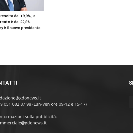
crescita del +9,9%, la
rcato è del 22,8%.
y è il nuovo presidente
NTATTI
S
edazione@gdonews.it
39 051 082 87 98 (Lun-Ven ore 09-12 e 15-17)
informazioni sulla pubblicità:
ommerciale@gdonews.it