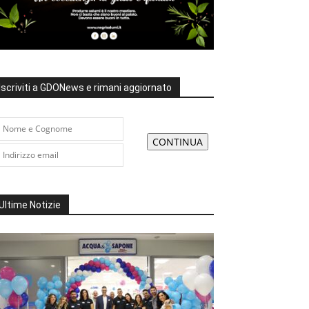
Iscriviti a GDONews e rimani aggiornato
Ultime Notizie