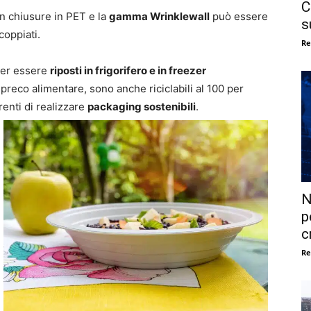
C
on chiusure in PET e la
gamma Wrinklewall
può essere
s
coppiati.
Re
oter essere
riposti in frigorifero e in freezer
preco alimentare, sono anche riciclabili al 100 per
renti di realizzare
packaging sostenibili
.
N
p
c
Re