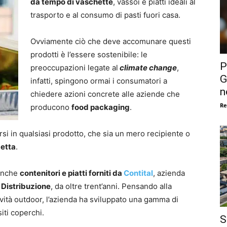
da tempo di vaschette
, vassoi e piatti ideali al
trasporto e al consumo di pasti fuori casa.
Ovviamente ciò che deve accomunare questi
prodotti è l’essere sostenibile: le
P
preoccupazioni legate al
climate change
,
G
infatti, spingono ormai i consumatori a
n
chiedere azioni concrete alle aziende che
Re
producono
food packaging
.
i in qualsiasi prodotto, che sia un mero recipiente o
etta
.
 anche
contenitori e piatti forniti da
Contital
, azienda
 Distribuzione
, da oltre trent’anni. Pensando alla
vità outdoor, l’azienda ha sviluppato una gamma di
iti coperchi.
S