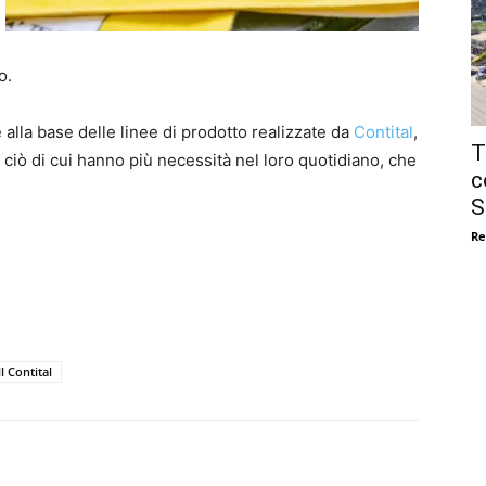
o.
lla base delle linee di prodotto realizzate da
Contital
,
T
ciò di cui hanno più necessità nel loro quotidiano, che
c
S
Re
 Contital