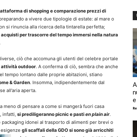
iattaforma di shopping e comparazione prezzi di
no preparando a vivere due tipologie di estate: al mare o
 si rinuncia alla ricerca della tintarella perfetta;
i
acquisti per trascorre del tempo immersi nella natura
.
erse, ciò che accomuna gli utenti del celebre portale
r
attività outdoor
. A conferma di ciò, sembra che anche
l tempo lontano dalle proprie abitazioni, stiano
Home & Garden
. Insomma, indipendentemente dal
A
e all’aria aperta.
n
e
re a meno di pensare a come si mangerà fuori casa
Re
 infatti,
si prediligeranno picnic e pasti
en plain air
.
 packaging idonei al trasporto di alimenti per brevi o
te esigenze
gli scaffali della GDO si sono già arricchiti