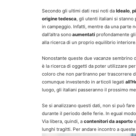
Secondo gli ultimi dati resi noti da
Idealo
,
p
origine tedesca
, gli utenti italiani si stan
in campeggio. Infatti, mentre da una parte non
dall’altra sono
aumentati
profondamente gl
alla ricerca di un proprio equilibrio interiore
Nonostante queste due vacanze sembrino div
è la ricerca di oggetti da poter utilizzare pe
coloro che non partiranno per trascorrere de
comunque investendo in articoli legati
all’
luogo, gli italiani passeranno il prossimo mes
Se si analizzano questi dati, non si può fa
durante il periodo delle ferie. In egual modo,
Via libera, quindi, a
contenitori da asporto
e
lunghi tragitti. Per andare incontro a ques