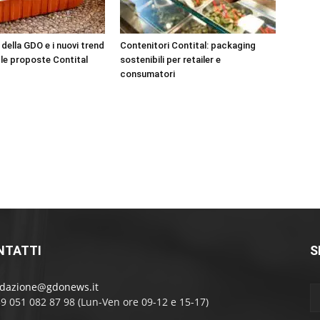
 della GDO e i nuovi trend
Contenitori Contital: packaging
 le proposte Contital
sostenibili per retailer e
consumatori
NTATTI
S
edazione@gdonews.it
39 051 082 87 98 (Lun-Ven ore 09-12 e 15-17)