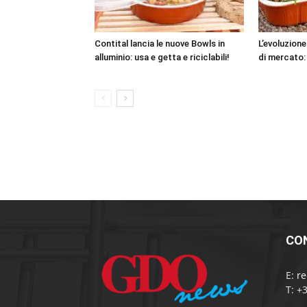
Contital lancia le nuove Bowls in
L’evoluzione
alluminio: usa e getta e riciclabili!
di mercato:
CO
E:
r
T: +