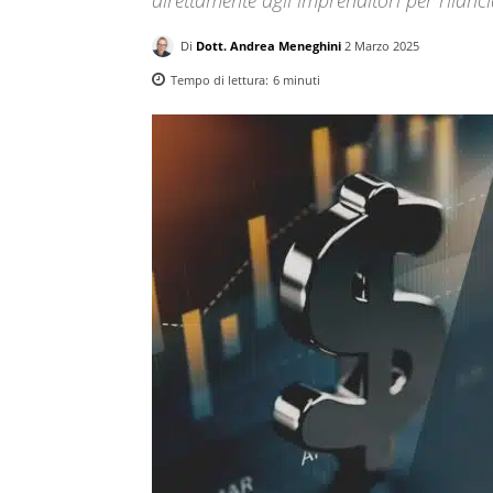
Di
Dott. Andrea Meneghini
2 Marzo 2025
Tempo di lettura:
6
minuti