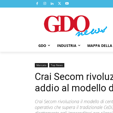
GDO
INDUSTRIA
MAPPA DELLA
Mercato
Top News
Crai Secom rivoluz
addio al modello d
Crai Secom rivoluziona il modello di cen
operativo che supera il tradizionale CeDi
direttamente agli imprenditori per rilanc