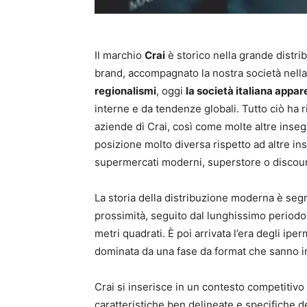
Il marchio
Crai
è storico nella grande distrib
brand, accompagnato la nostra società nell
regionalismi
, oggi
la società italiana app
interne e da tendenze globali. Tutto ciò ha 
aziende di Crai, così come molte altre insegn
posizione molto diversa rispetto ad altre i
supermercati moderni, superstore o discou
La storia della distribuzione moderna è segna
prossimità, seguito dal lunghissimo periodo 
metri quadrati. È poi arrivata l’era degli iperm
dominata da una fase da format che sanno in
Crai si inserisce in un contesto competitivo
caratteristiche ben delineate e specifiche de