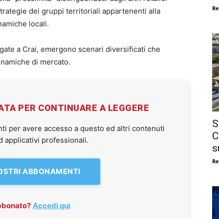
Re
rategie dei gruppi territoriali appartenenti alla
namiche locali.
egate a Crai, emergono scenari diversificati che
o dinamiche di mercato.
VATA PER CONTINUARE A LEGGERE
S
ti per avere accesso a questo ed altri contenuti
C
applicativi professionali.
s
Re
NOSTRI ABBONAMENTI
abbonato?
Accedi qui