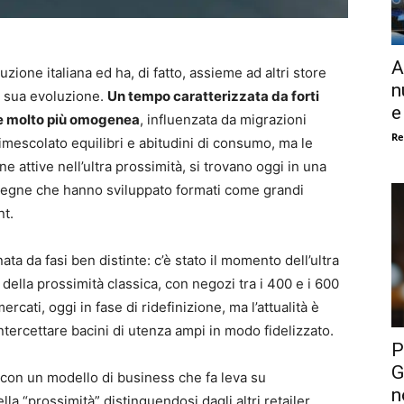
A
uzione italiana ed ha, di fatto, assieme ad altri store
n
a sua evoluzione.
Un tempo caratterizzata da forti
e
are molto più omogenea
, influenzata da migrazioni
Re
rimescolato equilibri e abitudini di consumo, ma le
e attive nell’ultra prossimità, si trovano oggi in una
nsegne che hanno sviluppato formati come grandi
nt.
ta da fasi ben distinte: c’è stato il momento dell’ultra
della prossimità classica, con negozi tra i 400 e i 600
ercati, oggi in fase di ridefinizione, ma l’attualità è
tercettare bacini di utenza ampi in modo fidelizzato.
P
G
 con un modello di business che fa leva su
n
lla “prossimità” distinguendosi dagli altri retailer