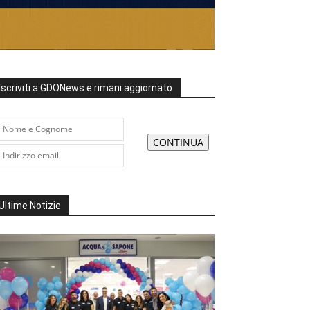
Iscriviti a GDONews e rimani aggiornato
Ultime Notizie