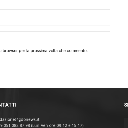
Nome:*
Email:*
Sito
Web:
sto browser per la prossima volta che commento.
NTATTI
S
edazione@gdonews.it
39 051 082 87 98 (Lun-Ven ore 09-12 e 15-17)