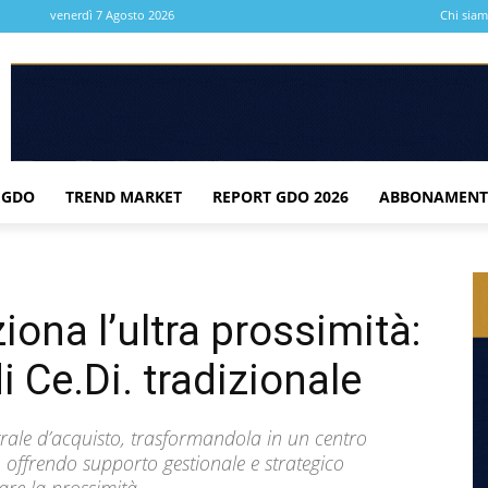
venerdì 7 Agosto 2026
Chi sia
 GDO
TREND MARKET
REPORT GDO 2026
ABBONAMENT
iona l’ultra prossimità:
i Ce.Di. tradizionale
trale d’acquisto, trasformandola in un centro
, offrendo supporto gestionale e strategico
iare la prossimità