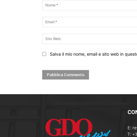
Salva il mio nome, email e sito web in que
CO
E:
r
T: +