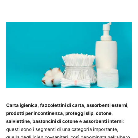
Carta igienica
,
fazzolettini di carta
,
assorbenti esterni
,
prodotti per incontinenza
,
proteggi slip
,
cotone
,
salviettine
,
bastoncini di cotone
e
assorbenti interni
:
questi sono i segmenti di una categoria importante,
quella degli igienico-sanitari, così denominata nell’albero