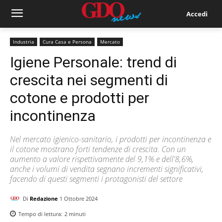
Accedi
Industria
Cura Casa e Persona
Mercato
Igiene Personale: trend di
crescita nei segmenti di
cotone e prodotti per
incontinenza
Nel mercato igienico-sanitario, i prodotti per incontinenza e
il cotone mostrano forti tendenze di crescita. Con un
aumento a valore rispettivamente del 9,1% e dell'8,6%,
anche i volumi di vendita segnano incrementi significativi,
facendo di questi segmenti i protagonisti del settore
Di
Redazione
1 Ottobre 2024
Tempo di lettura:
2
minuti