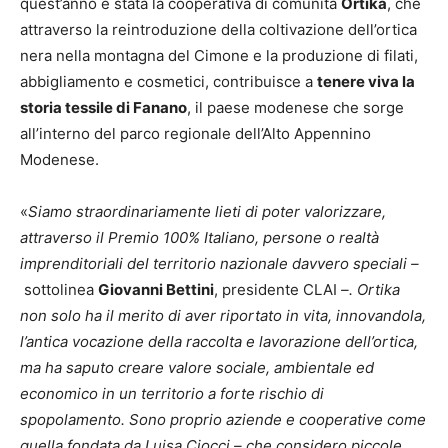
quest’anno è stata la cooperativa di comunità
Ortika
, che
attraverso la reintroduzione della coltivazione dell’ortica
nera nella montagna del Cimone e la produzione di filati,
abbigliamento e cosmetici, contribuisce a
tenere viva la
storia tessile di Fanano
, il paese modenese che sorge
all’interno del parco regionale dell’Alto Appennino
Modenese.
«
Siamo straordinariamente lieti di poter valorizzare,
attraverso il Premio 100% Italiano, persone o realtà
imprenditoriali del territorio nazionale davvero speciali
–
sottolinea
Giovanni Bettini
, presidente CLAI
–.
Ortika
non solo ha il merito di aver
riportato in vita, innovandola,
l’antica vocazione della raccolta e lavorazione dell’ortica,
ma ha saputo creare valore sociale, ambientale ed
economico in un territorio a forte rischio di
spopolamento. Sono proprio aziende e cooperative come
quella fondata da Luisa Ciocci – che considero piccole