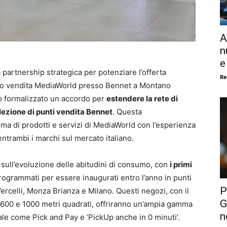
A
n
e
artnership strategica per potenziare l’offerta
Re
nto vendita MediaWorld presso Bennet a Montano
to formalizzato un accordo per
estendere la rete di
ezione di punti vendita Bennet
. Questa
ma di prodotti e servizi di MediaWorld con l’esperienza
ntrambi i marchi sul mercato italiano.
 e sull’evoluzione delle abitudini di consumo, con
i primi
ogrammati per essere inaugurati entro l’anno in punti
P
Vercelli, Monza Brianza e Milano. Questi negozi, con il
G
600 e 1000 metri quadrati, offriranno un’ampia gamma
n
nale come Pick and Pay e ‘PickUp anche in 0 minuti’.