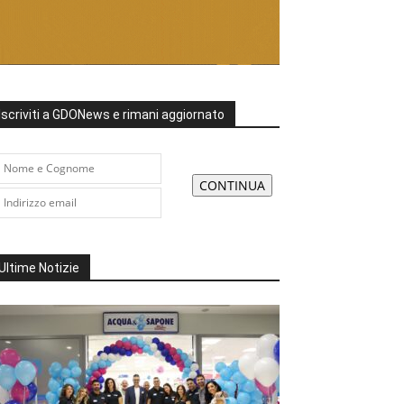
Iscriviti a GDONews e rimani aggiornato
Ultime Notizie