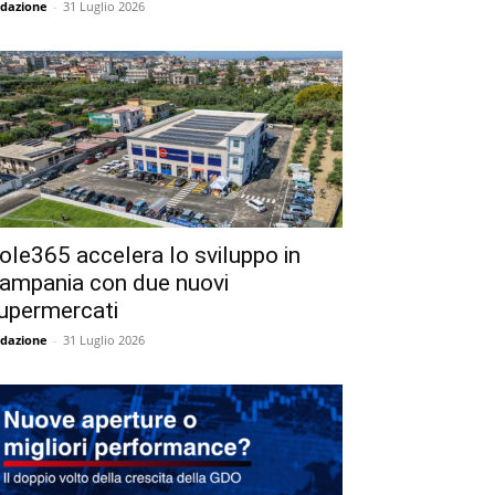
dazione
-
31 Luglio 2026
ole365 accelera lo sviluppo in
ampania con due nuovi
upermercati
dazione
-
31 Luglio 2026