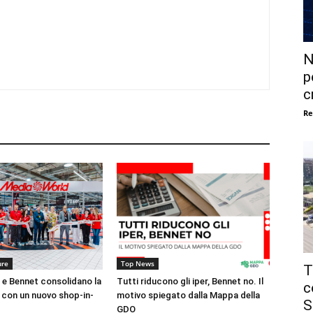
N
p
c
Re
ure
Top News
T
e Bennet consolidano la
Tutti riducono gli iper, Bennet no. Il
c
 con un nuovo shop-in-
motivo spiegato dalla Mappa della
S
GDO