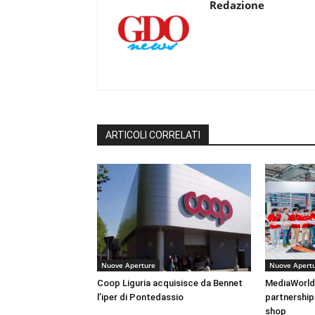
Redazione
ARTICOLI CORRELATI
Nuove Aperture
Nuove Apert
Coop Liguria acquisisce da Bennet
MediaWorld 
l’iper di Pontedassio
partnership
shop