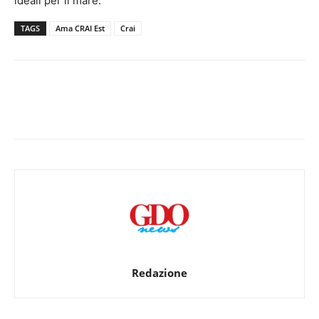
ideali per il mare.
TAGS
Ama CRAI Est
Crai
Redazione