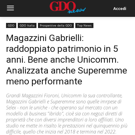
Accedi
GDO
GDO Italia
Prospettive della GDO
Top News
Magazzini Gabrielli:
raddoppiato patrimonio in 5
anni. Bene anche Unicomm.
Analizzata anche Superemme
meno performante
Grandi Magazzini Fioroni, Unicomm la sua controllante,
Magazzini Gabrielli e Superemme sono quelle imrpese di
Selex - non le uniche - che operano sul mercato con un
modello di business "ibrido", cioè sia con negozi diretti di
proprietà che con diversi imprenditori a loro affiliati. Uno
studio ne mette in risalto le prestazioni nel quinquennio più
difficile, quello che inizia nel 2018 e termina nel 2022.