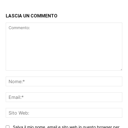
LASCIA UN COMMENTO
Commento:
No
Ema
Sit
We
Salva il mio nome, email e sito web in questo browser per