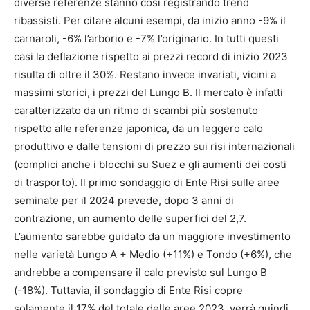
diverse referenze stanno così registrando trend
ribassisti. Per citare alcuni esempi, da inizio anno -9% il
carnaroli, -6% l’arborio e -7% l’originario. In tutti questi
casi la deflazione rispetto ai prezzi record di inizio 2023
risulta di oltre il 30%. Restano invece invariati, vicini a
massimi storici, i prezzi del Lungo B. Il mercato è infatti
caratterizzato da un ritmo di scambi più sostenuto
rispetto alle referenze japonica, da un leggero calo
produttivo e dalle tensioni di prezzo sui risi internazionali
(complici anche i blocchi su Suez e gli aumenti dei costi
di trasporto). Il primo sondaggio di Ente Risi sulle aree
seminate per il 2024 prevede, dopo 3 anni di
contrazione, un aumento delle superfici del 2,7.
L’aumento sarebbe guidato da un maggiore investimento
nelle varietà Lungo A + Medio (+11%) e Tondo (+6%), che
andrebbe a compensare il calo previsto sul Lungo B
(-18%). Tuttavia, il sondaggio di Ente Risi copre
solamente il 17% del totale delle aree 2023, verrà quindi