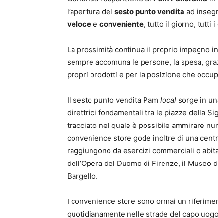
l’apertura del
sesto punto vendita
ad inseg
veloce
e
conveniente
, tutto il giorno, tutti i
La prossimità continua il proprio impegno in
sempre accomuna le persone, la spesa, grazie 
propri prodotti e per la posizione che occupa
Il sesto punto vendita Pam
local
sorge in una
direttrici fondamentali tra le piazze della S
tracciato nel quale è possibile ammirare numer
convenience store gode inoltre di una centra
raggiungono da esercizi commerciali o abita
dell’Opera del Duomo di Firenze, il Museo de
Bargello.
I convenience store sono ormai un riferimento
quotidianamente nelle strade del capoluog