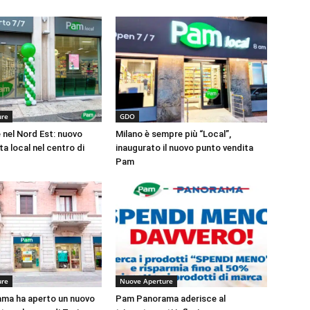
ure
GDO
nel Nord Est: nuovo
Milano è sempre più “Local”,
a local nel centro di
inaugurato il nuovo punto vendita
Pam
ure
Nuove Aperture
ma ha aperto un nuovo
Pam Panorama aderisce al