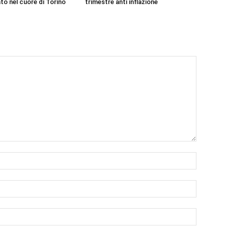
o nel cuore di Torino
trimestre anti inflazione
Nome:*
Email:*
Sito
Web: