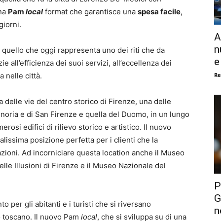
na
Pam
local
format che garantisce una
spesa facile
,
 giorni.
A
n
 quello che oggi rappresenta uno dei riti che da
e
all’efficienza dei suoi servizi, all’eccellenza dei
Re
 nelle città.
 delle vie del centro storico di Firenze, una delle
ignoria e di San Firenze e quella del Duomo, in un lungo
osi edifici di rilievo storico e artistico. Il nuovo
lissima posizione perfetta per i clienti che la
zioni. Ad incorniciare questa location anche il Museo
lle Illusioni di Firenze e il Museo Nazionale del
P
G
 per gli abitanti e i turisti che si riversano
n
o toscano. Il nuovo Pam
local
, che si sviluppa su di una