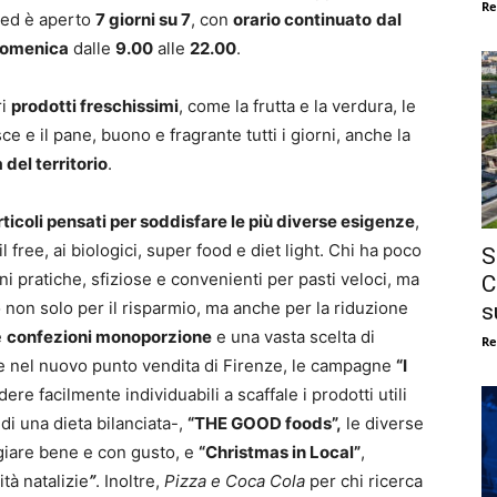
Re
, ed è aperto
7 giorni su 7
, con
orario continuato
dal
omenica
dalle
9.00
alle
22.00
.
ri
prodotti freschissimi
, come la frutta e la verdura, le
sce e il pane, buono e fragrante tutti i giorni, anche la
 del territorio
.
rticoli pensati per soddisfare le più diverse esigenze
,
l free, ai biologici, super food e diet light. Chi ha poco
S
oni pratiche, sfiziose e convenienti per pasti veloci, ma
C
 non solo per il risparmio, ma anche per la riduzione
s
e
confezioni monoporzione
e una vasta scelta di
Re
he nel nuovo punto vendita di Firenze, le campagne
“I
ere facilmente individuabili a scaffale i prodotti utili
 di una dieta bilanciata-,
“THE GOOD foods”,
le diverse
iare bene e con gusto, e
“Christmas in Local”
,
tà natalizie
”
. Inoltre,
Pizza e Coca Cola
per chi ricerca