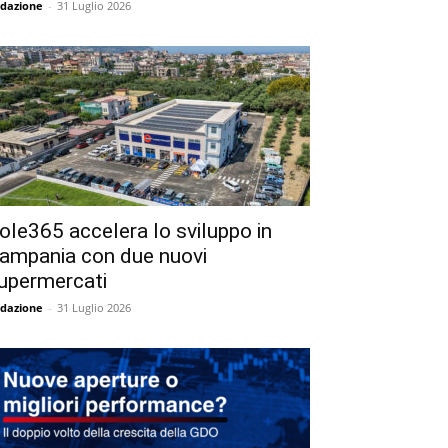
dazione
-
31 Luglio 2026
ole365 accelera lo sviluppo in
ampania con due nuovi
upermercati
dazione
-
31 Luglio 2026