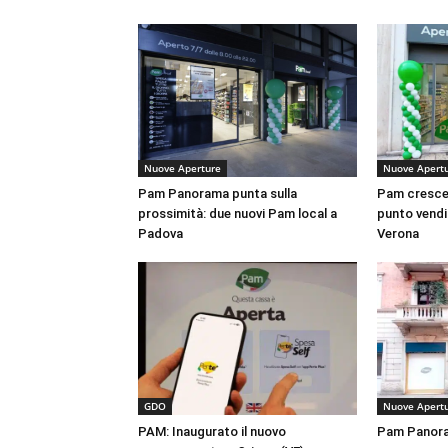
Nuove Aperture
Nuove Apert
Pam Panorama punta sulla
Pam cresce 
prossimità: due nuovi Pam local a
punto vendit
Padova
Verona
GDO
Nuove Apert
PAM: Inaugurato il nuovo
Pam Panora