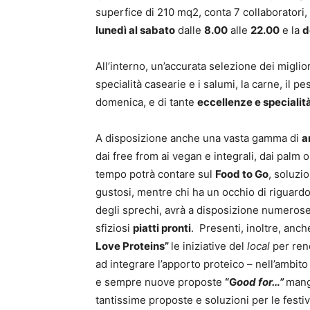
superfice di 210 mq2, conta 7 collaboratori
lunedì al sabato
dalle
8.00
alle
22.00
e la
d
All’interno, un’accurata selezione dei miglio
specialità casearie e i salumi, la carne, il pe
domenica, e di tante
eccellenze e specialità
A disposizione anche una vasta gamma di
a
dai free from ai vegan e integrali, dai palm oi
tempo potrà contare sul
Food to Go
, soluzi
gustosi, mentre chi ha un occhio di riguardo
degli sprechi, avrà a disposizione numeros
sfiziosi
piatti pronti
.
Presenti, inoltre, anc
Love Proteins”
le iniziative del
local
per rend
ad integrare l’apporto proteico – nell’ambito
e sempre nuove proposte
“G
ood for…”
mang
tantissime proposte e soluzioni per le festivi