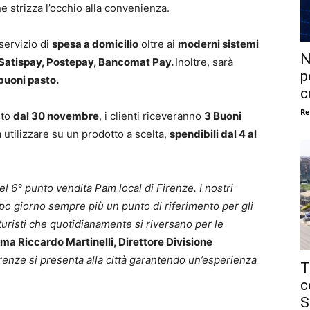
 strizza l’occhio alla convenienza.
servizio di
spesa a domicilio
oltre ai
moderni sistemi
N
Satispay, Postepay, Bancomat Pay.
Inoltre, sarà
p
buoni pasto.
c
Re
ito
dal 30 novembre
, i clienti riceveranno
3 Buoni
a utilizzare su un prodotto a scelta,
spendibili dal 4 al
l 6° punto vendita Pam local di Firenze. I nostri
o giorno sempre più un punto di riferimento per gli
 turisti che quotidianamente si riversano per le
rma Riccardo Martinelli, Direttore Divisione
renze si presenta alla città garantendo un’esperienza
T
c
S