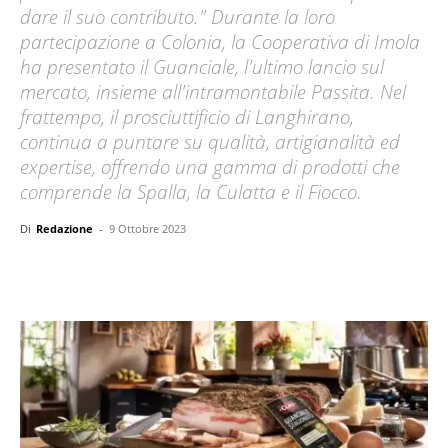
dare il suo contributo." Durante la loro
partecipazione a Colonia, la Cooperativa di Imola
ha presentato il Guanciale, l'ultimo lancio sul
mercato, insieme all'intramontabile Passita. Nel
frattempo, il prosciuttificio di Langhirano,
continua a puntare su qualità, artigianalità ed
expertise, offrendo una gamma di prodotti che
comprende la Spalla, la Culatta e il Fiocco.
Di
Redazione
-
9 Ottobre 2023