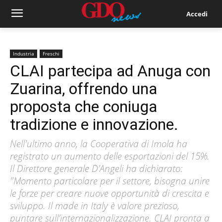
Accedi
Industria
Freschi
CLAI partecipa ad Anuga con
Zuarina, offrendo una
proposta che coniuga
tradizione e innovazione.
Nell'ultimo anno, la Cooperativa di Imola ha
registrato un aumento delle esportazioni del 15%.
Il Direttore generale D’Angeli ha dichiarato:
"Momento particolare per il settore, bisogna unire
le forze per creare nuove opportunità di crescita e
sviluppo. Il made in Italy è valore prezioso,
puntare sull’internazionalizzazione. CLAI pronta a