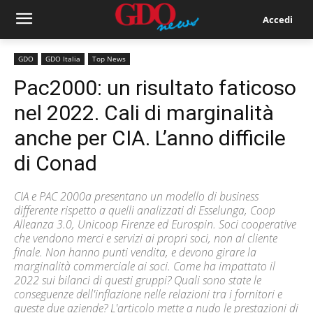
Accedi
GDO
GDO Italia
Top News
Pac2000: un risultato faticoso
nel 2022. Cali di marginalità
anche per CIA. L’anno difficile
di Conad
CIA e PAC 2000a presentano un modello di business
differente rispetto a quelli analizzati di Esselunga, Coop
Alleanza 3.0, Unicoop Firenze ed Eurospin. Soci cooperative
che vendono merci e servizi ai propri soci, non al cliente
finale. Non hanno punti vendita, e devono girare la
marginalità commerciale ai soci. Come ha impattato il
2022 sui bilanci di questi gruppi? Quali sono state le
conseguenze dell'inflazione nelle relazioni tra i fornitori e
queste due aziende? L'articolo mette a nudo le prestazioni di