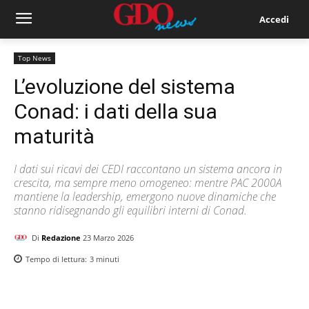
Accedi
Top News
L’evoluzione del sistema
Conad: i dati della sua
maturità
I dati sui ricavi dei CEDI raccontano un sistema ancora in
crescita, ma sempre meno omogeneo: mentre PAC 2000A
mantiene la leadership, emergono nuove dinamiche che
stanno ridisegnando gli equilibri interni di Conad.
Di
Redazione
23 Marzo 2026
Tempo di lettura:
3
minuti