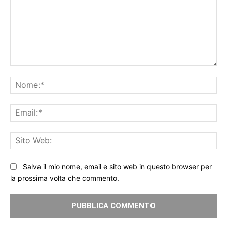
Commento:
No
Ema
Sit
We
Salva il mio nome, email e sito web in questo browser per
la prossima volta che commento.