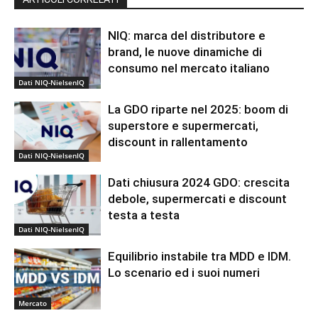
NIQ: marca del distributore e
brand, le nuove dinamiche di
consumo nel mercato italiano
Dati NIQ-NielsenIQ
La GDO riparte nel 2025: boom di
superstore e supermercati,
discount in rallentamento
Dati NIQ-NielsenIQ
Dati chiusura 2024 GDO: crescita
debole, supermercati e discount
testa a testa
Dati NIQ-NielsenIQ
Equilibrio instabile tra MDD e IDM.
Lo scenario ed i suoi numeri
Mercato