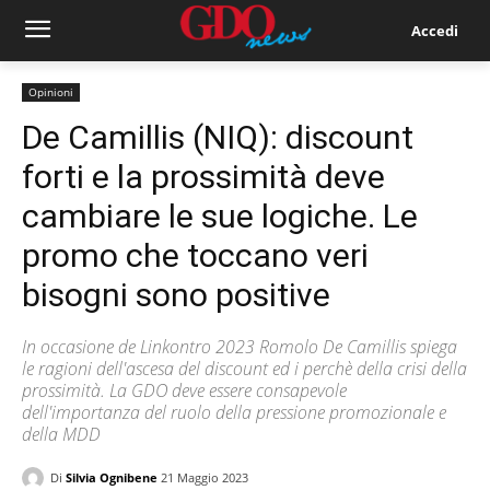
Accedi
Opinioni
De Camillis (NIQ): discount
forti e la prossimità deve
cambiare le sue logiche. Le
promo che toccano veri
bisogni sono positive
In occasione de Linkontro 2023 Romolo De Camillis spiega
le ragioni dell'ascesa del discount ed i perchè della crisi della
prossimità. La GDO deve essere consapevole
dell'importanza del ruolo della pressione promozionale e
della MDD
Di
Silvia Ognibene
21 Maggio 2023