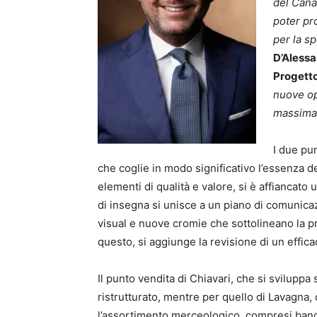
del Cana
poter pr
per la sp
D’Aless
Progetto
nuove op
massima 
I due pun
che coglie in modo significativo l’essenza d
elementi di qualità e valore, si è affiancato 
di insegna si unisce a un piano di comunica
visual e nuove cromie che sottolineano la 
questo, si aggiunge la revisione di un effica
Il punto vendita di Chiavari, che si svilupp
ristrutturato, mentre per quello di Lavagna, 
l’assortimento merceologico, compresi banco