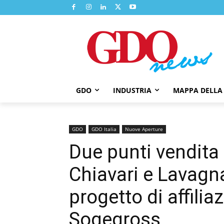
GDO
INDUSTRIA
MAPPA DELLA
GDO
GDO Italia
Nuove Aperture
Due punti vendita
Chiavari e Lavagna
progetto di affili
Sogegross