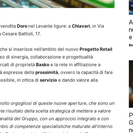
A
 vendita
Doro
nel Levante ligure: a
Chiavari
, in Via
n
a Cesare Battisti, 17.
e
Re
re che si inserisce nell’ambito del nuovo
Progetto Retail
so di sinergia, collaborazione e progettualità
rcati di proprietà
Basko
e la rete in affiliazione a
ità espresse della
prossimità
, ovvero la capacità di fare
sibile, in ottica di
servizio
e dando valore alla
olto orgogliosi di queste nuove aperture, che sono un
e risultato della scelta strategica di mettere a valore
P
canalità del Gruppo, con un approccio integrato e con
G
bio di competenze specialistiche
maturate all’interno
n