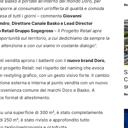
le Basko
e
portate all’interno del mondo Doro, per
Re
oporre ai consumatori un’offerta di qualità e comoda
esa di tutti i giorni
– commenta
Giovanni
andro
,
Direttore Canale Basko e Lead Director
 Retail Gruppo Sogegross
–
Il Progetto Retail apre
portunità sul territorio, a cui dedichiamo da sempre la
attenzione e con cui siamo in costante dialogo”.
ti vendita aprono i battenti con il
nuovo brand Doro
,
el progetto Retail: nel rispetto del naming che evoca
S
un restyling grafico, con un gesto visivo forte. Il cambio
C
zione esterna e interna al punto vendita con un nuovo
s
provenienza comune dei marchi Doro e Basko. A
Re
ce format di allestimento.
a su una superficie di 300 m², è stato completamente
di 250 m², è stato rivisto e approfondito tutto
 taglio/gastronomia e ortofrutta.