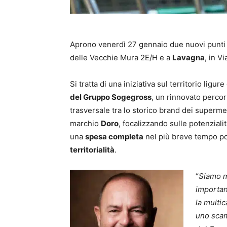
Aprono venerdì 27 gennaio due nuovi punti
delle Vecchie Mura 2E/H e a
Lavagna
, in Vi
Si tratta di una iniziativa sul territorio ligu
del Gruppo Sogegross
, un rinnovato percor
trasversale tra lo storico brand dei superme
marchio
Doro
, focalizzando sulle potenzial
una
spesa completa
nel più breve tempo pos
territorialità
.
“
Siamo m
important
la multi
uno scam