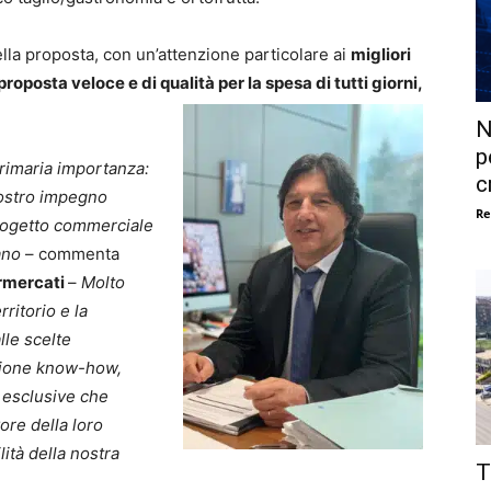
 della proposta, con un’attenzione particolare ai
migliori
oposta veloce e di qualità per la spesa di tutti giorni,
N
p
 primaria importanza:
c
ostro impegno
Re
progetto commerciale
ano
– commenta
rmercati
–
Molto
rritorio e la
lle scelte
izione know-how,
 esclusive che
ore della loro
lità della nostra
T