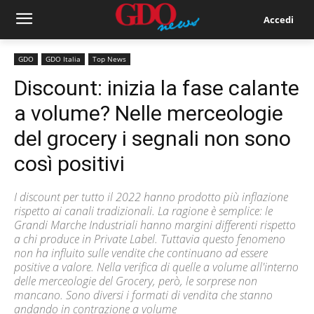
Accedi
GDO
GDO Italia
Top News
Discount: inizia la fase calante
a volume? Nelle merceologie
del grocery i segnali non sono
così positivi
I discount per tutto il 2022 hanno prodotto più inflazione
rispetto ai canali tradizionali. La ragione è semplice: le
Grandi Marche Industriali hanno margini differenti rispetto
a chi produce in Private Label. Tuttavia questo fenomeno
non ha influito sulle vendite che continuano ad essere
positive a valore. Nella verifica di quelle a volume all'interno
delle merceologie del Grocery, però, le sorprese non
mancano. Sono diversi i formati di vendita che stanno
andando in contrazione a volume