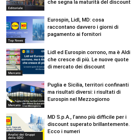
che segna la maturità del discount
Editoriale
Eurospin, Lidl, MD: cosa
raccontano davvero i giorni di
pagamento ai fornitori
Top News
Lidl ed Eurospin corrono, ma è Aldi
che cresce di più. Le nuove quote
di mercato dei discount
Mercato
Puglia e Sicilia, territori confinanti
ma risultati diversi: i risultati di
Eurospin nel Mezzogiorno
Mercato
MD S.p.A., l’anno più difficile per i
discount superato brillantemente.
Ecco i numeri
Analisi dei Gruppi
della GDO