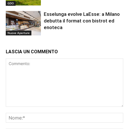
GDO
Esselunga evolve LaEsse: a Milano
debutta il format con bistrot ed
enoteca
Nuove Aperture
LASCIA UN COMMENTO
Commento:
No